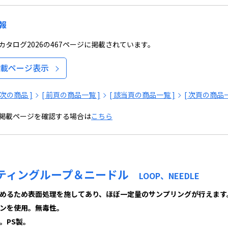
報
タログ2026の467ページに掲載されています。
載ページ表示
[ 次の商品 ]
[ 前頁の商品一覧 ]
[ 該当頁の商品一覧 ]
[ 次頁の商品一
掲載ページを確認する場合は
こちら
ティングループ＆ニードル
LOOP、NEEDLE
めるため表面処理を施してあり、ほぼ一定量のサンプリングが行えます
ジンを使用。無毒性。
。PS製。