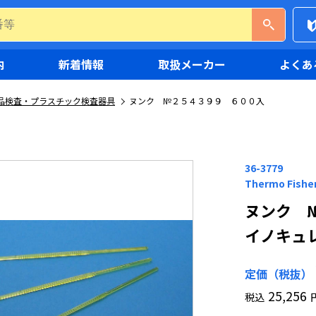
内
新着情報
取扱メーカー
よくあ
品検査・プラスチック検査器具
ヌンク №２５４３９９ ６００入
36-3779
Thermo Fisher
ヌンク 
イノキュ
定価（税抜）
25,256
税込