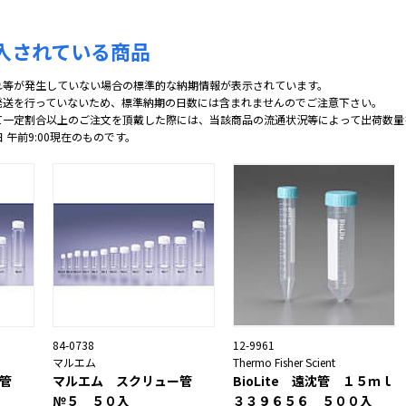
入されている商品
れ等が発生していない場合の標準的な納期情報が表示されています。
発送を行っていないため、標準納期の日数には含まれませんのでご注意下さい。
て一定割合以上のご注文を頂戴した際には、当該商品の流通状況等によって出荷数量
日 午前9:00現在のものです。
84-0738
12-9961
マルエム
Thermo Fisher Scient
管
マルエム スクリュー管
BioLite 遠沈管 １５ｍｌ
№５ ５０入
３３９６５６ ５００入