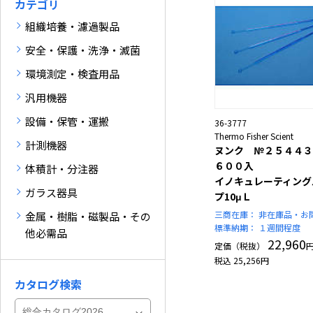
カテゴリ
組織培養・濾過製品
安全・保護・洗浄・滅菌
環境測定・検査用品
汎用機器
設備・保管・運搬
36-3777
Thermo Fisher Scient
計測機器
ヌンク №２５４４
６００入
体積計・分注器
イノキュレーティング
ガラス器具
プ10μＬ
三商在庫：
非在庫品・お
金属・樹脂・磁製品・その
標準納期：
１週間程度
他必需品
22,960
定価（税抜）
税込
25,256
円
カタログ検索