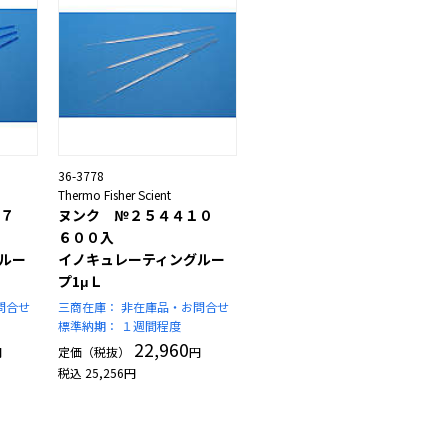
36-3778
Thermo Fisher Scient
３７
ヌンク №２５４４１０
６００入
ルー
イノキュレーティングルー
プ1μＬ
問合せ
三商在庫：
非在庫品・お問合せ
標準納期：
１週間程度
22,960
円
定価（税抜）
円
税込
25,256
円