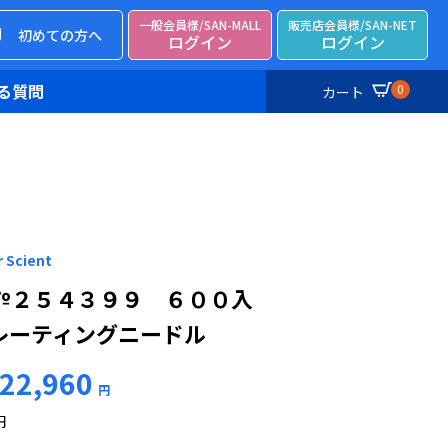
一般会員様/SAN-MALL
販売店会員様/SAN-NET
初めての方へ
ログイン
ログイン
る質問
0
カート
 Scient
№２５４３９９ ６００入
レーティングニードル
22,960
円
円