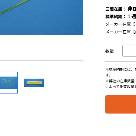
非
三商在庫：
１
標準納期：
メーカー在庫【
メーカー在庫【
数量
※標準納期には、
す。
※弊社の在庫数量
によって出荷数量