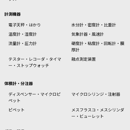
計測機器
電子天秤・はかり
水分計・密度計・比重計
温度計・湿度計
気象計器・風速計
流量計・圧力計
硬度計・粘度計・回転計・膜
厚計
テスター・レコーダ・タイマ
融点測定装置
ー・ストップウォッチ
体積計・分注器
ディスペンサー・マイクロピ
マイクロシリンジ・注射器
ペット
ピペット
メスフラスコ・メスシリンダ
ー・ビューレット