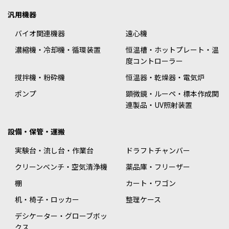
汎用機器
バイオ関連機器
遠心機
濃縮機・冷却機・循環装置
恒温槽・ホットプレート・温
度コントローラー
撹拌機・粉砕機
恒温器・乾燥器・電気炉
ポンプ
顕微鏡・ルーペ・標本作成関
連製品・UV照射装置
設備・保管・運搬
実験台・流し台・作業台
ドラフトチャンバー
クリーンベンチ・空気清浄機
薬品庫・フリーザー
棚
カート・ワゴン
机・椅子・ロッカー
整理ケース
デシケーター・グローブボッ
クス