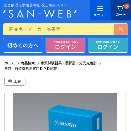
0
一般会員様/SAN-MALL
販売店会員様/SAN-NET
初めての方へ
ログイン
ログイン
ホーム
商品検索
水質試験器具・屈折計・分光光度計
三商 残留塩素測定用ＤＰＤ試薬
印刷