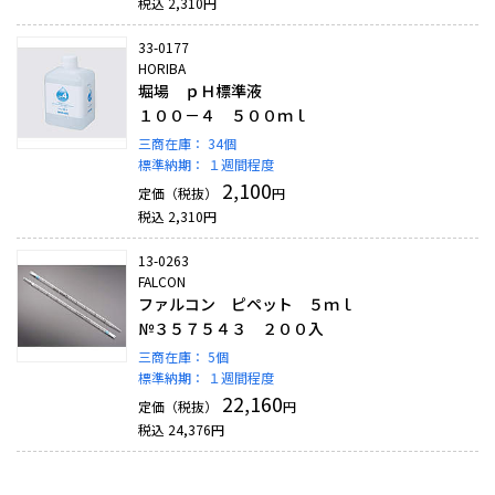
税込
2,310
円
33-0177
HORIBA
堀場 ｐＨ標準液
１００－４ ５００ｍｌ
三商在庫：
34個
標準納期：
１週間程度
2,100
定価（税抜）
円
税込
2,310
円
13-0263
FALCON
ファルコン ピペット ５ｍｌ
№３５７５４３ ２００入
三商在庫：
5個
標準納期：
１週間程度
22,160
定価（税抜）
円
税込
24,376
円