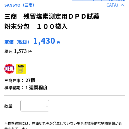
SANSYO（三商）
CATA）へ
三商 残留塩素測定用ＤＰＤ試薬
粉末分包 １００袋入
1,430
定価（税抜）
円
1,573
税込
円
27個
三商在庫：
１週間程度
標準納期：
数量
※標準納期には、在庫切れ等が発生していない場合の標準的な納期情報が表
示されています。