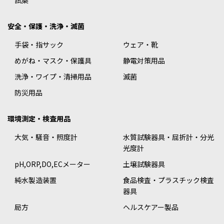
試薬
安全・保護・洗浄・滅菌
手袋・指サック
ウェア・靴
めがね・マスク・保護具
静電対策用品
洗浄・ワイプ・清掃用品
滅菌
防災用品
環境測定・検査用品
大気・騒音・照度計
水質試験器具・屈折計・分光
光度計
pH,ORP,DO,ECメーター
土壌試験器具
純水製造装置
食品検査・プラスチック検査
器具
局方
ヘルスケアー製品