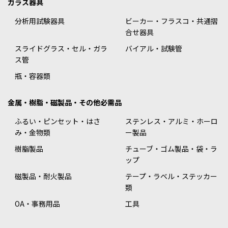
ガラス器具
分析用試験器具
ビーカー・フラスコ・共通摺
合せ器具
スライドグラス・セル・ガラ
バイアル・試験管
ス管
瓶・容器類
金属・樹脂・磁製品・その他必需品
ふるい・ピンセット・はさ
ステンレス・アルミ・ホーロ
み・金物類
ー製品
樹脂製品
チューブ・ゴム製品・袋・ラ
ップ
磁製品・耐火製品
テープ・ラベル・ステッカー
類
OA・事務用品
工具