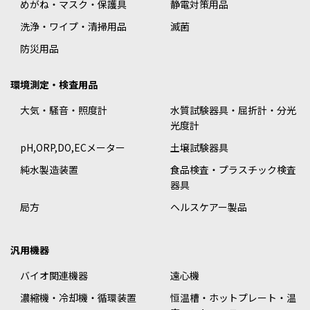
めがね・マスク・保護具
静電対策用品
洗浄・ワイプ・清掃用品
滅菌
防災用品
環境測定・検査用品
大気・騒音・照度計
水質試験器具・屈折計・分光
光度計
pH,ORP,DO,ECメーター
土壌試験器具
純水製造装置
食品検査・プラスチック検査
器具
局方
ヘルスケアー製品
汎用機器
バイオ関連機器
遠心機
濃縮機・冷却機・循環装置
恒温槽・ホットプレート・温