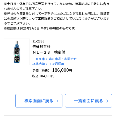
※土日祝・休業日は商品発送を行っていないため、標準納期の日数には含ま
れませんのでご注意下さい。
※弊社の在庫数量に対して一定割合以上のご注文を頂戴した際には、当該商
品の流通状況等によって出荷数量をご相談させていただく場合がございます
のでご了承下さい。
※在庫数は2026年8月6日 午前9:00現在のものです。
31-2386
普通騒音計
ＮＬ－２８ 検定付
三商在庫：
非在庫品・お問合せ
標準納期：
１ヶ月程度
186,000
定価（税抜）
円
税込
204,600
円
検索画面に戻る
一覧画面に戻る