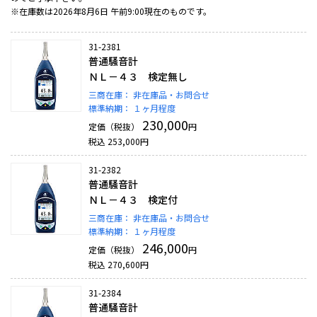
※在庫数は2026年8月6日 午前9:00現在のものです。
31-2381
普通騒音計
ＮＬ－４３ 検定無し
三商在庫：
非在庫品・お問合せ
標準納期：
１ヶ月程度
230,000
定価（税抜）
円
税込
253,000
円
31-2382
普通騒音計
ＮＬ－４３ 検定付
三商在庫：
非在庫品・お問合せ
標準納期：
１ヶ月程度
246,000
定価（税抜）
円
税込
270,600
円
31-2384
普通騒音計