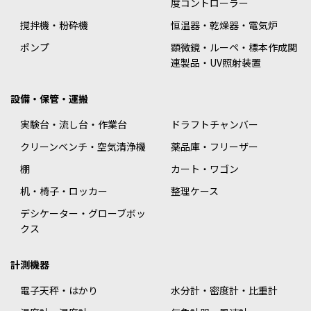
度コントローラー
撹拌機・粉砕機
恒温器・乾燥器・電気炉
ポンプ
顕微鏡・ルーペ・標本作成関
連製品・UV照射装置
設備・保管・運搬
実験台・流し台・作業台
ドラフトチャンバー
クリーンベンチ・空気清浄機
薬品庫・フリーザー
棚
カート・ワゴン
机・椅子・ロッカー
整理ケース
デシケーター・グローブボッ
クス
計測機器
電子天秤・はかり
水分計・密度計・比重計