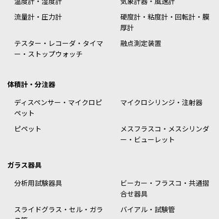
温度計・湿度計
気象計器・風速計
流量計・圧力計
硬度計・粘度計・回転計・膜
厚計
テスター・レコーダ・タイマ
融点測定装置
ー・ストップウォッチ
体積計・分注器
ディスペンサー・マイクロピ
マイクロシリンジ・注射器
ペット
ピペット
メスフラスコ・メスシリンダ
ー・ビューレット
ガラス器具
分析用試験器具
ビーカー・フラスコ・共通摺
合せ器具
スライドグラス・セル・ガラ
バイアル・試験管