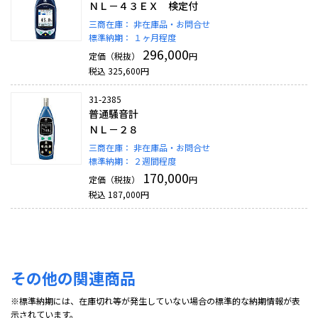
ＮＬ－４３ＥＸ 検定付
三商在庫：
非在庫品・お問合せ
標準納期：
１ヶ月程度
296,000
定価（税抜）
円
税込
325,600
円
31-2385
普通騒音計
ＮＬ－２８
三商在庫：
非在庫品・お問合せ
標準納期：
２週間程度
170,000
定価（税抜）
円
税込
187,000
円
その他の関連商品
※標準納期には、在庫切れ等が発生していない場合の標準的な納期情報が表
示されています。