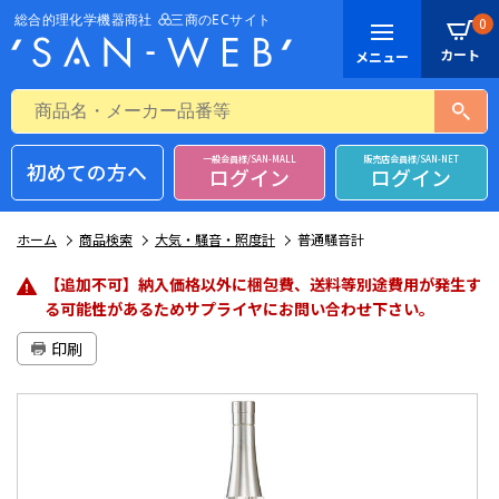
0
一般会員様/SAN-MALL
販売店会員様/SAN-NET
初めての方へ
ログイン
ログイン
ホーム
商品検索
大気・騒音・照度計
普通騒音計
【追加不可】納入価格以外に梱包費、送料等別途費用が発生す
る可能性があるためサプライヤにお問い合わせ下さい。
印刷