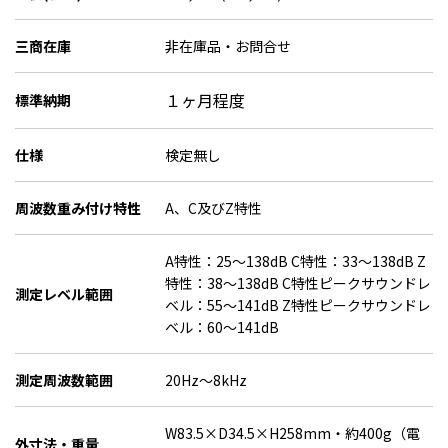
三商在庫
非在庫品・お問合せ
１ヶ月程度
標準納期
仕様
検定無し
周波数重み付け特性
A、C及びZ特性
A特性：25～138dB C特性：33～138dB Z
特性：38～138dB C特性ピークサウンドレ
測定レベル範囲
ベル：55～141dB Z特性ピークサウンドレ
ベル：60～141dB
測定周波数範囲
20Hz～8kHz
W83.5×D34.5×H258mm・約400g（電
外寸法・重量