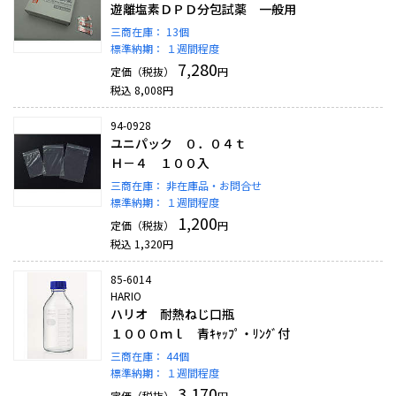
遊離塩素ＤＰＤ分包試薬 一般用
三商在庫：
13個
標準納期：
１週間程度
7,280
定価（税抜）
円
税込
8,008
円
94-0928
ユニパック ０．０４ｔ
Ｈ－４ １００入
三商在庫：
非在庫品・お問合せ
標準納期：
１週間程度
1,200
定価（税抜）
円
税込
1,320
円
85-6014
HARIO
ハリオ 耐熱ねじ口瓶
１０００ｍｌ 青ｷｬｯﾌﾟ・ﾘﾝｸﾞ付
三商在庫：
44個
標準納期：
１週間程度
3,170
定価（税抜）
円