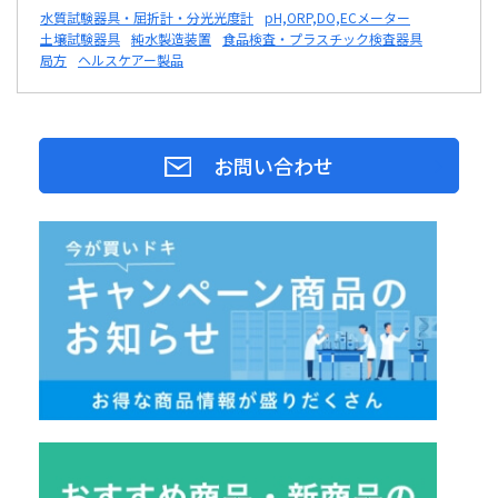
水質試験器具・屈折計・分光光度計
pH,ORP,DO,ECメーター
土壌試験器具
純水製造装置
食品検査・プラスチック検査器具
局方
ヘルスケアー製品
お問い合わせ