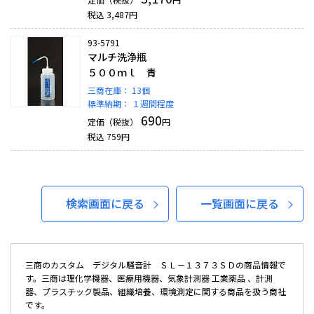
税込
3,487
円
93-5791
マルチ洗浄瓶
５００ｍｌ 青
三商在庫：
13個
標準納期：
１週間程度
690
定価（税抜）
円
税込
759
円
検索画面に戻る
一覧画面に戻る
三商のカスタム デジタル騒音計 ＳＬ－１３７３ＳＤの商品情報で
す。三商は理化学機器、医療用機器、気象計測器 工業薬品 、計測
器、プラスチック製品、組織培養、環境測定に関する商品を扱う商社
です。