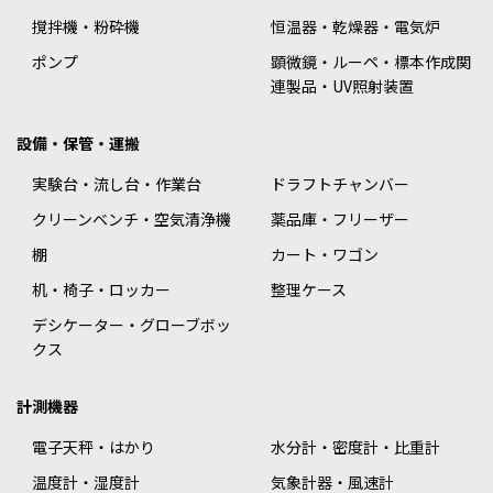
撹拌機・粉砕機
恒温器・乾燥器・電気炉
ポンプ
顕微鏡・ルーペ・標本作成関
連製品・UV照射装置
設備・保管・運搬
実験台・流し台・作業台
ドラフトチャンバー
クリーンベンチ・空気清浄機
薬品庫・フリーザー
棚
カート・ワゴン
机・椅子・ロッカー
整理ケース
デシケーター・グローブボッ
クス
計測機器
電子天秤・はかり
水分計・密度計・比重計
温度計・湿度計
気象計器・風速計