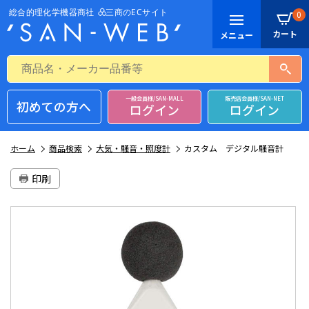
0
一般会員様/SAN-MALL
販売店会員様/SAN-NET
初めての方へ
ログイン
ログイン
ホーム
商品検索
大気・騒音・照度計
カスタム デジタル騒音計
印刷