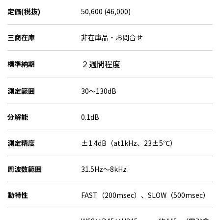
定価(税抜)
50,600 (46,000)
三商在庫
非在庫品・お問合せ
２週間程度
標準納期
測定範囲
30～130dB
分解能
0.1dB
測定精度
±1.4dB（at1kHz、23±5℃）
周波数範囲
31.5Hz～8kHz
動特性
FAST（200msec）、SLOW（500msec）