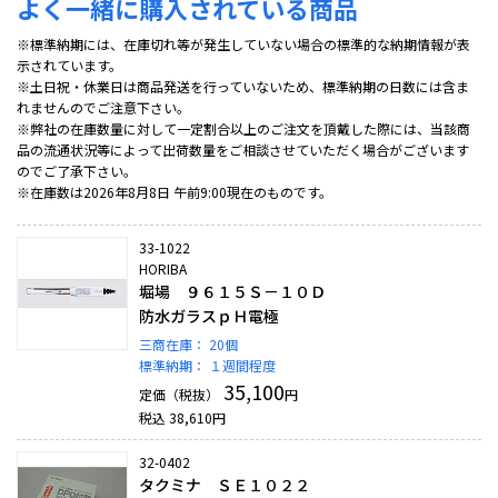
よく一緒に購入されている商品
※標準納期には、在庫切れ等が発生していない場合の標準的な納期情報が表
示されています。
※土日祝・休業日は商品発送を行っていないため、標準納期の日数には含ま
れませんのでご注意下さい。
※弊社の在庫数量に対して一定割合以上のご注文を頂戴した際には、当該商
品の流通状況等によって出荷数量をご相談させていただく場合がございます
のでご了承下さい。
※在庫数は2026年8月8日 午前9:00現在のものです。
33-1022
HORIBA
堀場 ９６１５Ｓ－１０Ｄ
防水ガラスｐＨ電極
三商在庫：
20個
標準納期：
１週間程度
35,100
定価（税抜）
円
税込
38,610
円
32-0402
タクミナ ＳＥ１０２２