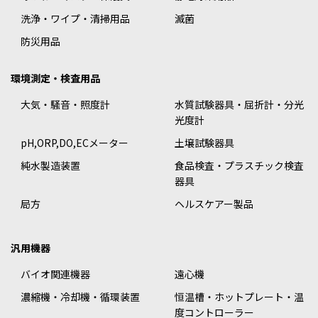
洗浄・ワイプ・清掃用品
滅菌
防災用品
環境測定・検査用品
大気・騒音・照度計
水質試験器具・屈折計・分光
光度計
pH,ORP,DO,ECメーター
土壌試験器具
純水製造装置
食品検査・プラスチック検査
器具
局方
ヘルスケアー製品
汎用機器
バイオ関連機器
遠心機
濃縮機・冷却機・循環装置
恒温槽・ホットプレート・温
度コントローラー