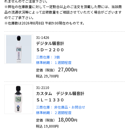
れませんのでご注意下さい。
※弊社の在庫数量に対して一定割合以上のご注文を頂戴した際には、当該商
品の流通状況等によって出荷数量をご相談させていただく場合がございます
のでご了承下さい。
※在庫数は2026年8月8日 午前9:00現在のものです。
31-1426
デジタル騒音計
ＳＤ－２２００
三商在庫：
3個
標準納期：
１週間程度
27,000
定価（税抜）
円
税込
29,700
円
31-2110
カスタム デジタル騒音計
ＳＬ－１３３０
三商在庫：
非在庫品・お問合せ
標準納期：
２週間程度
18,000
定価（税抜）
円
税込
19,800
円