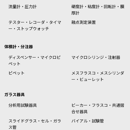
流量計・圧力計
硬度計・粘度計・回転計・膜
厚計
テスター・レコーダ・タイマ
融点測定装置
ー・ストップウォッチ
体積計・分注器
ディスペンサー・マイクロピ
マイクロシリンジ・注射器
ペット
ピペット
メスフラスコ・メスシリンダ
ー・ビューレット
ガラス器具
分析用試験器具
ビーカー・フラスコ・共通摺
合せ器具
スライドグラス・セル・ガラ
バイアル・試験管
ス管