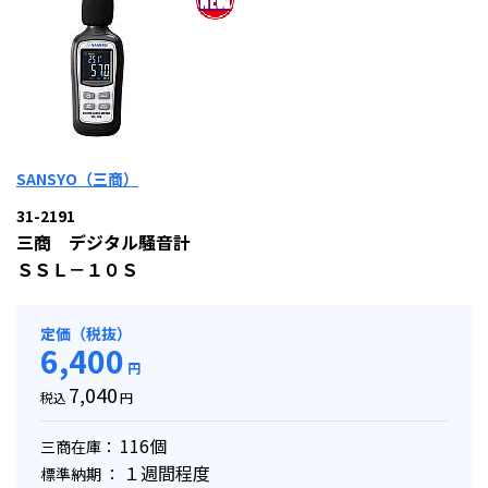
SANSYO（三商）
31-2191
三商 デジタル騒音計
ＳＳＬ－１０Ｓ
定価（税抜）
6,400
円
7,040
税込
円
116個
三商在庫：
１週間程度
標準納期 ：