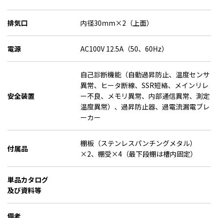
排気口
内径30mm×2（上面）
電源
AC100V 12.5A（50、60Hz）
自己診断機能（自動過昇防止、温度センサ
異常、ヒータ断線、SSR短絡、メインリレ
安全装置
ー不良、メモリ異常、内部通信異常、測定
温度異常）、過昇防止器、過電流漏電ブレ
ーカー
棚板（ステンレスパンチングメタル）
付属品
×2、棚受×4（最下段棚は槽内固定）
単品カタログ
及び資料等
備考