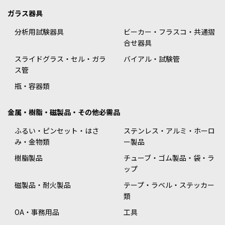
ガラス器具
分析用試験器具
ビーカー・フラスコ・共通摺
合せ器具
スライドグラス・セル・ガラ
バイアル・試験管
ス管
瓶・容器類
金属・樹脂・磁製品・その他必需品
ふるい・ピンセット・はさ
ステンレス・アルミ・ホーロ
み・金物類
ー製品
樹脂製品
チューブ・ゴム製品・袋・ラ
ップ
磁製品・耐火製品
テープ・ラベル・ステッカー
類
OA・事務用品
工具