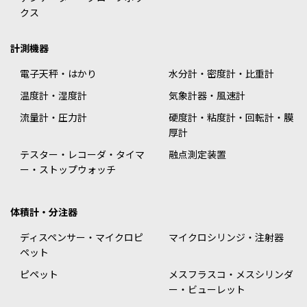
クス
計測機器
電子天秤・はかり
水分計・密度計・比重計
温度計・湿度計
気象計器・風速計
流量計・圧力計
硬度計・粘度計・回転計・膜
厚計
テスター・レコーダ・タイマ
融点測定装置
ー・ストップウォッチ
体積計・分注器
ディスペンサー・マイクロピ
マイクロシリンジ・注射器
ペット
ピペット
メスフラスコ・メスシリンダ
ー・ビューレット