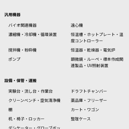
汎用機器
バイオ関連機器
遠心機
濃縮機・冷却機・循環装置
恒温槽・ホットプレート・温
度コントローラー
撹拌機・粉砕機
恒温器・乾燥器・電気炉
ポンプ
顕微鏡・ルーペ・標本作成関
連製品・UV照射装置
設備・保管・運搬
実験台・流し台・作業台
ドラフトチャンバー
クリーンベンチ・空気清浄機
薬品庫・フリーザー
棚
カート・ワゴン
机・椅子・ロッカー
整理ケース
デシケーター・グローブボッ