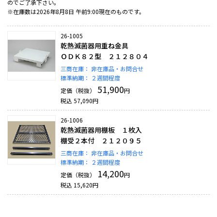
のでご了承下さい。
※在庫数は2026年8月8日 午前9:00現在のものです。
26-1005
乾熱滅菌器用重ね金具
ＯＤＫ８２型 ２１２８０４
三商在庫：
非在庫品・お問合せ
標準納期：
２週間程度
51,900
定価（税抜）
円
税込
57,090
円
26-1006
乾熱滅菌器用棚板 １枚入
棚受２本付 ２１２０９５
三商在庫：
非在庫品・お問合せ
標準納期：
２週間程度
14,200
定価（税抜）
円
税込
15,620
円