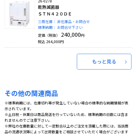
26-0278
乾熱滅菌器
ＳＴＮ４２０ＤＥ
三商在庫：
非在庫品・お問合せ
標準納期：
お問合せ下さい
240,000
定価（税抜）
円
税込
264,000
円
もっと見る
その他の関連商品
※標準納期には、在庫切れ等が発生していない場合の標準的な納期情報が表
示されています。
※土日祝・休業日は商品発送を行っていないため、標準納期の日数には含ま
れませんのでご注意下さい。
※弊社の在庫数量に対して一定割合以上のご注文を頂戴した際には、当該商
品の流通状況等によって出荷数量をご相談させていただく場合がございます