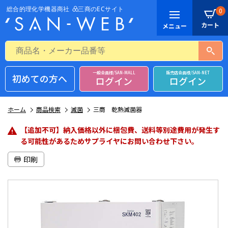
0
一般会員様/SAN-MALL
販売店会員様/SAN-NET
初めての方へ
ログイン
ログイン
ホーム
商品検索
滅菌
三商 乾熱滅菌器
【追加不可】納入価格以外に梱包費、送料等別途費用が発生す
る可能性があるためサプライヤにお問い合わせ下さい。
印刷