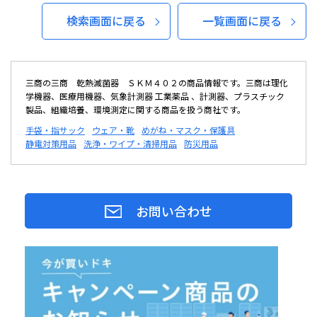
検索画面に戻る
一覧画面に戻る
三商の三商 乾熱滅菌器 ＳＫＭ４０２の商品情報です。三商は理化
学機器、医療用機器、気象計測器 工業薬品 、計測器、プラスチック
製品、組織培養、環境測定に関する商品を扱う商社です。
手袋・指サック
ウェア・靴
めがね・マスク・保護具
静電対策用品
洗浄・ワイプ・清掃用品
防災用品
お問い合わせ