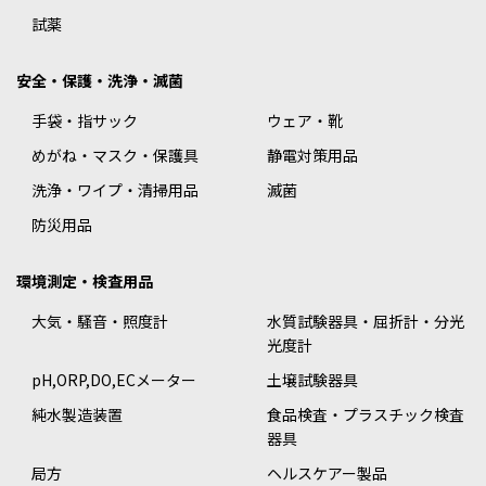
試薬
安全・保護・洗浄・滅菌
手袋・指サック
ウェア・靴
めがね・マスク・保護具
静電対策用品
洗浄・ワイプ・清掃用品
滅菌
防災用品
環境測定・検査用品
大気・騒音・照度計
水質試験器具・屈折計・分光
光度計
pH,ORP,DO,ECメーター
土壌試験器具
純水製造装置
食品検査・プラスチック検査
器具
局方
ヘルスケアー製品