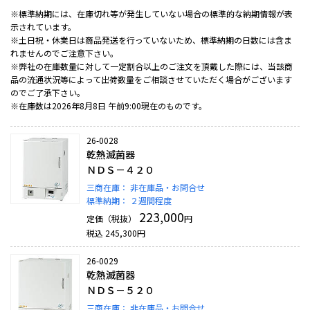
※標準納期には、在庫切れ等が発生していない場合の標準的な納期情報が表
示されています。
※土日祝・休業日は商品発送を行っていないため、標準納期の日数には含ま
れませんのでご注意下さい。
※弊社の在庫数量に対して一定割合以上のご注文を頂戴した際には、当該商
品の流通状況等によって出荷数量をご相談させていただく場合がございます
のでご了承下さい。
※在庫数は2026年8月8日 午前9:00現在のものです。
26-0028
乾熱滅菌器
ＮＤＳ－４２０
三商在庫：
非在庫品・お問合せ
標準納期：
２週間程度
223,000
定価（税抜）
円
税込
245,300
円
26-0029
乾熱滅菌器
ＮＤＳ－５２０
三商在庫：
非在庫品・お問合せ