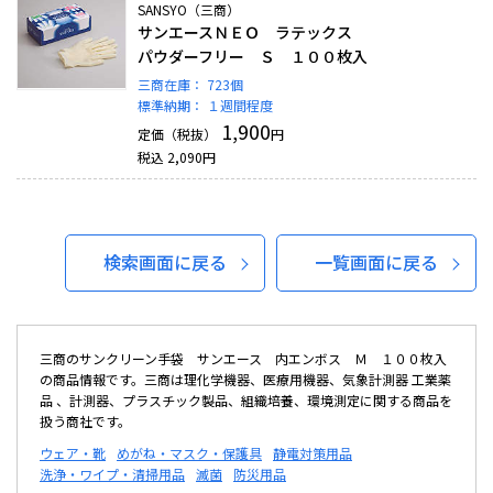
SANSYO（三商）
サンエースＮＥＯ ラテックス
パウダーフリー Ｓ １００枚入
三商在庫：
723個
標準納期：
１週間程度
1,900
定価（税抜）
円
税込
2,090
円
検索画面に戻る
一覧画面に戻る
三商のサンクリーン手袋 サンエース 内エンボス Ｍ １００枚入
の商品情報です。三商は理化学機器、医療用機器、気象計測器 工業薬
品 、計測器、プラスチック製品、組織培養、環境測定に関する商品を
扱う商社です。
ウェア・靴
めがね・マスク・保護具
静電対策用品
洗浄・ワイプ・清掃用品
滅菌
防災用品