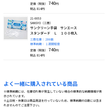
740
定価（税抜）
円
税込
814
円
21-0053
SANSYO（三商）
サンクリーン手袋 サンエース
スタンダード Ｌ １００枚入
三商在庫：
286個
標準納期：
１週間程度
740
定価（税抜）
円
税込
814
円
よく一緒に購入されている商品
※標準納期には、在庫切れ等が発生していない場合の標準的な納期情報が表
示されています。
※土日祝・休業日は商品発送を行っていないため、標準納期の日数には含ま
れませんのでご注意下さい。