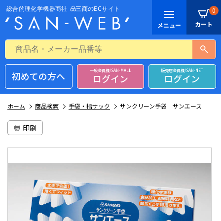
0
一般会員様/SAN-MALL
販売店会員様/SAN-NET
初めての方へ
ログイン
ログイン
ホーム
商品検索
手袋・指サック
サンクリーン手袋 サンエース
印刷