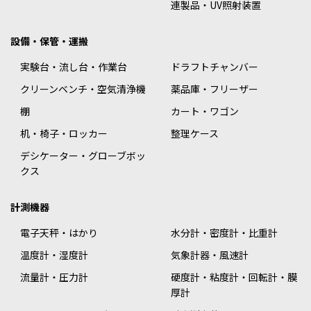
連製品・UV照射装置
設備・保管・運搬
実験台・流し台・作業台
ドラフトチャンバー
クリーンベンチ・空気清浄機
薬品庫・フリーザー
棚
カート・ワゴン
机・椅子・ロッカー
整理ケース
デシケーター・グローブボッ
クス
計測機器
電子天秤・はかり
水分計・密度計・比重計
温度計・湿度計
気象計器・風速計
流量計・圧力計
硬度計・粘度計・回転計・膜
厚計