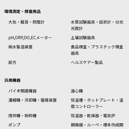
環境測定・検査用品
大気・騒音・照度計
水質試験器具・屈折計・分光
光度計
pH,ORP,DO,ECメーター
土壌試験器具
純水製造装置
食品検査・プラスチック検査
器具
局方
ヘルスケアー製品
汎用機器
バイオ関連機器
遠心機
濃縮機・冷却機・循環装置
恒温槽・ホットプレート・温
度コントローラー
撹拌機・粉砕機
恒温器・乾燥器・電気炉
ポンプ
顕微鏡・ルーペ・標本作成関