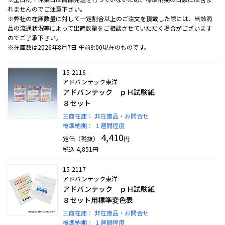
れませんのでご注意下さい。
※弊社の在庫数量に対して一定割合以上のご注文を頂戴した際には、当該商
品の流通状況等によって出荷数量をご相談させていただく場合がございます
のでご了承下さい。
※在庫数は2026年8月7日 午前9:00現在のものです。
15-2116
アドバンテック東洋
アドバンテック ｐＨ試験紙
８セット
三商在庫：
非在庫品・お問合せ
標準納期：
１週間程度
4,410
定価（税抜）
円
税込
4,851
円
15-2117
アドバンテック東洋
アドバンテック ｐＨ試験紙
８セット用標準変色表
三商在庫：
非在庫品・お問合せ
標準納期：
１週間程度