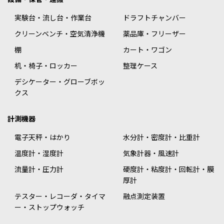
実験台・流し台・作業台
ドラフトチャンバー
クリーンベンチ・空気清浄機
薬品庫・フリーザー
棚
カート・ワゴン
机・椅子・ロッカー
整理ケース
デシケーター・グローブボッ
クス
計測機器
電子天秤・はかり
水分計・密度計・比重計
温度計・湿度計
気象計器・風速計
流量計・圧力計
硬度計・粘度計・回転計・膜
厚計
テスター・レコーダ・タイマ
融点測定装置
ー・ストップウォッチ