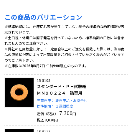
この商品のバリエーション
※標準納期には、在庫切れ等が発生していない場合の標準的な納期情報が表
示されています。
※土日祝・休業日は商品発送を行っていないため、標準納期の日数には含ま
れませんのでご注意下さい。
※弊社の在庫数量に対して一定割合以上のご注文を頂戴した際には、当該商
品の流通状況等によって出荷数量をご相談させていただく場合がございます
のでご了承下さい。
※在庫数は2026年8月7日 午前9:00現在のものです。
15-5105
スタンダード・ＰＨ試験紙
ＭＮ９０２２４ 詰替用
三商在庫：
非在庫品・お問合せ
標準納期：
１週間程度
7,300
定価（税抜）
円
税込
8,030
円
15-5111