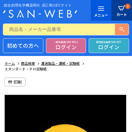
0
一般会員様/SAN-MALL
販売店会員様/SAN-NET
初めての方へ
ログイン
ログイン
ホーム
商品検索
濾過製品・濾紙・試験紙
スタンダード・ＰＨ試験紙
印刷