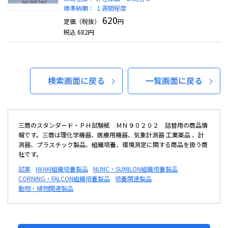
標準納期：
１週間程度
620
定価（税抜）
円
税込
682
円
検索画面に戻る
一覧画面に戻る
三商のスタンダード・ＰＨ試験紙 ＭＮ９０２０２ 詰替用の商品情
報です。三商は理化学機器、医療用機器、気象計測器 工業薬品 、計
測器、プラスチック製品、組織培養、環境測定に関する商品を扱う商
社です。
試薬
IWAKI組織培養製品
NUNC・SUMILON組織培養製品
CORNING・FALCON組織培養製品
培養関連製品
動物・植物関連製品