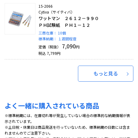
15-2066
Cytiva（サイティバ）
ワットマン ２６１２－９９０
ＰＨ試験紙 ＰＨ１－１２
三商在庫：
10個
標準納期：
１週間程度
7,090
定価（税抜）
円
税込
7,799
円
もっと見る
よく一緒に購入されている商品
※標準納期には、在庫切れ等が発生していない場合の標準的な納期情報が表
示されています。
※土日祝・休業日は商品発送を行っていないため、標準納期の日数には含ま
れませんのでご注意下さい。