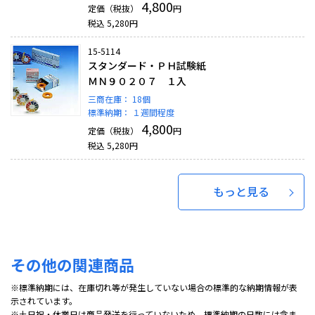
4,800
定価（税抜）
円
税込
5,280
円
15-5114
スタンダード・ＰＨ試験紙
ＭＮ９０２０７ １入
三商在庫：
18個
標準納期：
１週間程度
4,800
定価（税抜）
円
税込
5,280
円
もっと見る
その他の関連商品
※標準納期には、在庫切れ等が発生していない場合の標準的な納期情報が表
示されています。
※土日祝・休業日は商品発送を行っていないため、標準納期の日数には含ま