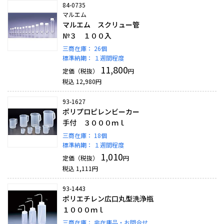
84-0735
マルエム
マルエム スクリュー管
№３ １００入
三商在庫：
26個
標準納期：
１週間程度
11,800
定価（税抜）
円
税込
12,980
円
93-1627
ポリプロピレンビーカー
手付 ３０００ｍｌ
三商在庫：
18個
標準納期：
１週間程度
1,010
定価（税抜）
円
税込
1,111
円
93-1443
ポリエチレン広口丸型洗浄瓶
１０００ｍｌ
三商在庫：
非在庫品・お問合せ