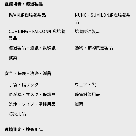
組織培養・濾過製品
IWAKI組織培養製品
NUNC・SUMILON組織培養製
品
CORNING・FALCON組織培養
培養関連製品
製品
濾過製品・濾紙・試験紙
動物・植物関連製品
試薬
安全・保護・洗浄・滅菌
手袋・指サック
ウェア・靴
めがね・マスク・保護具
静電対策用品
洗浄・ワイプ・清掃用品
滅菌
防災用品
環境測定・検査用品