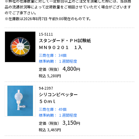
※弊社の在庫数量に対して一定割合以上のご注文を頂戴した際には、当該商
品の流通状況等によって出荷数量をご相談させていただく場合がございます
のでご了承下さい。
※在庫数は2026年8月7日 午前9:00現在のものです。
15-5111
スタンダード・ＰＨ試験紙
ＭＮ９０２０１ １入
三商在庫：
34個
標準納期：
１週間程度
4,800
定価（税抜）
円
税込
5,280
円
94-2397
シリコンピペッター
５０ｍｌ
三商在庫：
49個
標準納期：
１週間程度
3,150
定価（税抜）
円
税込
3,465
円