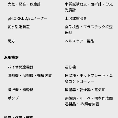
大気・騒音・照度計
水質試験器具・屈折計・分光
光度計
pH,ORP,DO,ECメーター
土壌試験器具
純水製造装置
食品検査・プラスチック検査
器具
局方
ヘルスケアー製品
汎用機器
バイオ関連機器
遠心機
濃縮機・冷却機・循環装置
恒温槽・ホットプレート・温
度コントローラー
撹拌機・粉砕機
恒温器・乾燥器・電気炉
ポンプ
顕微鏡・ルーペ・標本作成関
連製品・UV照射装置
設備・保管・運搬