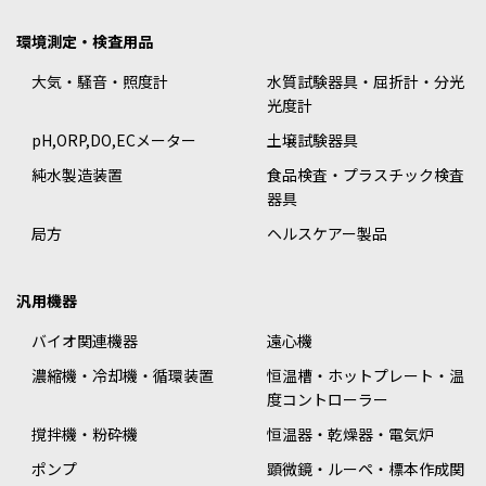
環境測定・検査用品
大気・騒音・照度計
水質試験器具・屈折計・分光
光度計
pH,ORP,DO,ECメーター
土壌試験器具
純水製造装置
食品検査・プラスチック検査
器具
局方
ヘルスケアー製品
汎用機器
バイオ関連機器
遠心機
濃縮機・冷却機・循環装置
恒温槽・ホットプレート・温
度コントローラー
撹拌機・粉砕機
恒温器・乾燥器・電気炉
ポンプ
顕微鏡・ルーペ・標本作成関