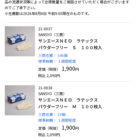
品の流通状況等によって出荷数量をご相談させていただく場合がございます
のでご了承下さい。
※在庫数は2026年8月6日 午前9:00現在のものです。
21-0037
SANSYO（三商）
サンエースＮＥＯ ラテックス
パウダーフリー Ｓ １００枚入
三商在庫：
546個
標準納期：
１週間程度
1,900
定価（税抜）
円
税込
2,090
円
21-0038
SANSYO（三商）
サンエースＮＥＯ ラテックス
パウダーフリー Ｍ １００枚入
三商在庫：
10個
標準納期：
１週間程度
1,900
定価（税抜）
円
税込
2,090
円