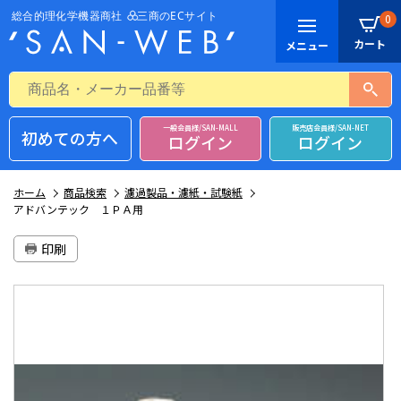
0
一般会員様/SAN-MALL
販売店会員様/SAN-NET
初めての方へ
ログイン
ログイン
ホーム
商品検索
濾過製品・濾紙・試験紙
アドバンテック １ＰＡ用
印刷