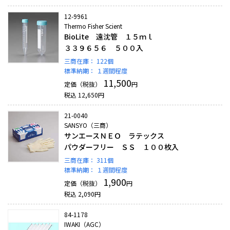
12-9961
Thermo Fisher Scient
BioLite 遠沈管 １５ｍｌ
３３９６５６ ５００入
三商在庫：
122個
標準納期：
１週間程度
11,500
定価（税抜）
円
税込
12,650
円
21-0040
SANSYO（三商）
サンエースＮＥＯ ラテックス
パウダーフリー ＳＳ １００枚入
三商在庫：
311個
標準納期：
１週間程度
1,900
定価（税抜）
円
税込
2,090
円
84-1178
IWAKI（AGC）