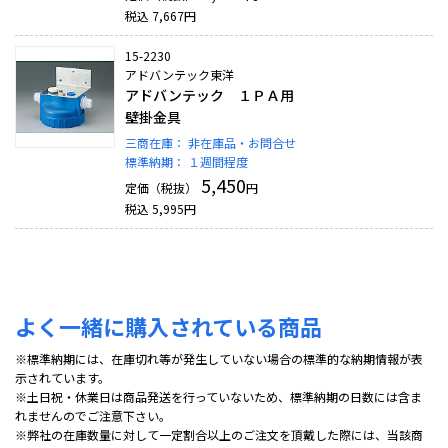
税込
7,667
円
15-2230
アドバンテック東洋
アドバンテック １ＰＡ用
壁掛金具
三商在庫：
非在庫品・お問合せ
標準納期：
１週間程度
5,450
定価（税抜）
円
税込
5,995
円
よく一緒に購入されている商品
※標準納期には、在庫切れ等が発生していない場合の標準的な納期情報が表
示されています。
※土日祝・休業日は商品発送を行っていないため、標準納期の日数には含ま
れませんのでご注意下さい。
※弊社の在庫数量に対して一定割合以上のご注文を頂戴した際には、当該商