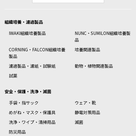
組織培養・濾過製品
IWAKI組織培養製品
NUNC・SUMILON組織培養製
品
CORNING・FALCON組織培養
培養関連製品
製品
濾過製品・濾紙・試験紙
動物・植物関連製品
試薬
安全・保護・洗浄・滅菌
手袋・指サック
ウェア・靴
めがね・マスク・保護具
静電対策用品
洗浄・ワイプ・清掃用品
滅菌
防災用品