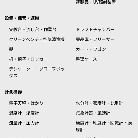
連製品・UV照射装置
設備・保管・運搬
実験台・流し台・作業台
ドラフトチャンバー
クリーンベンチ・空気清浄機
薬品庫・フリーザー
棚
カート・ワゴン
机・椅子・ロッカー
整理ケース
デシケーター・グローブボッ
クス
計測機器
電子天秤・はかり
水分計・密度計・比重計
温度計・湿度計
気象計器・風速計
流量計・圧力計
硬度計・粘度計・回転計・膜
厚計