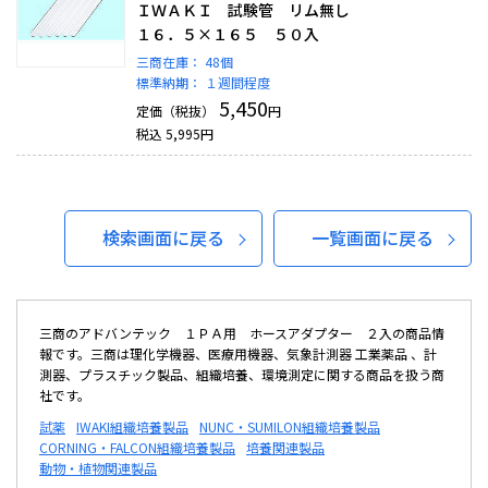
ＩＷＡＫＩ 試験管 リム無し
１６．５×１６５ ５０入
三商在庫：
48個
標準納期：
１週間程度
5,450
定価（税抜）
円
税込
5,995
円
検索画面に戻る
一覧画面に戻る
三商のアドバンテック １ＰＡ用 ホースアダプター ２入の商品情
報です。三商は理化学機器、医療用機器、気象計測器 工業薬品 、計
測器、プラスチック製品、組織培養、環境測定に関する商品を扱う商
社です。
試薬
IWAKI組織培養製品
NUNC・SUMILON組織培養製品
CORNING・FALCON組織培養製品
培養関連製品
動物・植物関連製品