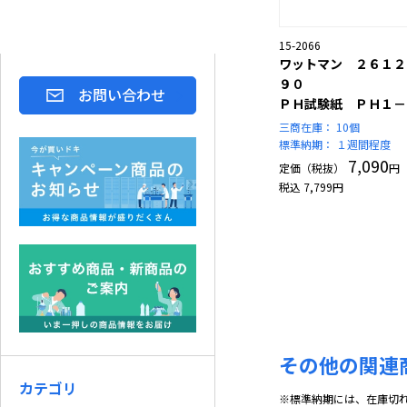
15-2066
ワットマン ２６１２
９０
お問い合わせ
ＰＨ試験紙 ＰＨ１－
三商在庫：
10個
標準納期：
１週間程度
7,090
定価（税抜）
円
税込
7,799
円
その他の関連
カテゴリ
※標準納期には、在庫切