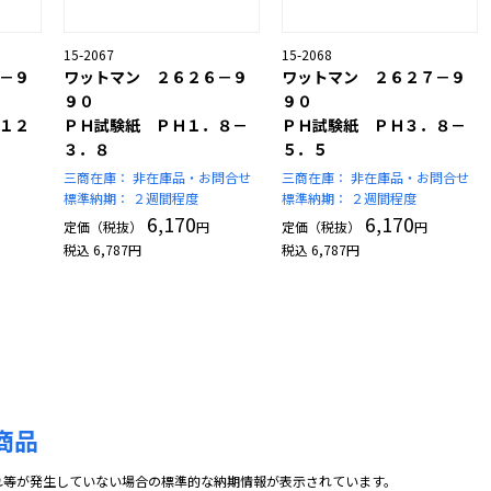
15-2067
15-2068
－９
ワットマン ２６２６－９
ワットマン ２６２７－９
９０
９０
１２
ＰＨ試験紙 ＰＨ１．８－
ＰＨ試験紙 ＰＨ３．８－
３．８
５．５
三商在庫：
非在庫品・お問合せ
三商在庫：
非在庫品・お問合せ
標準納期：
２週間程度
標準納期：
２週間程度
6,170
6,170
定価（税抜）
円
定価（税抜）
円
税込
6,787
円
税込
6,787
円
商品
れ等が発生していない場合の標準的な納期情報が表示されています。