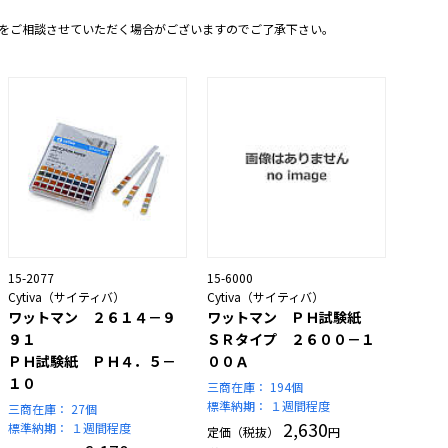
をご相談させていただく場合がございますのでご了承下さい。
15-2077
15-6000
Cytiva（サイティバ）
Cytiva（サイティバ）
ワットマン ２６１４－９
ワットマン ＰＨ試験紙
９１
ＳＲタイプ ２６００－１
ＰＨ試験紙 ＰＨ４．５－
００Ａ
１０
三商在庫：
194個
標準納期：
１週間程度
三商在庫：
27個
2,630
標準納期：
１週間程度
定価（税抜）
円