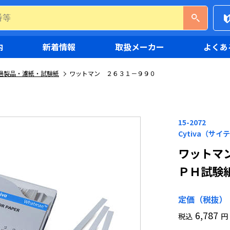
内
新着情報
取扱メーカー
よくあ
過製品・濾紙・試験紙
ワットマン ２６３１－９９０
15-2072
Cytiva（サイ
ワットマ
ＰＨ試験
定価（税抜）
6,787
税込
円