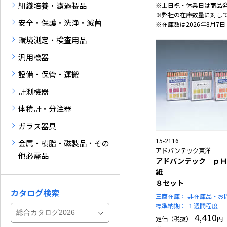
組織培養・濾過製品
※土日祝・休業日は商品
※弊社の在庫数量に対し
安全・保護・洗浄・滅菌
※在庫数は2026年8月7日
環境測定・検査用品
汎用機器
設備・保管・運搬
計測機器
体積計・分注器
ガラス器具
15-2116
金属・樹脂・磁製品・その
アドバンテック東洋
他必需品
アドバンテック ｐＨ
紙
８セット
カタログ検索
三商在庫：
非在庫品・お
標準納期：
１週間程度
4,410
定価（税抜）
円