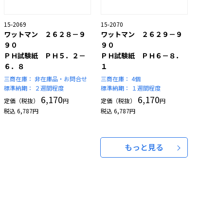
15-2069
15-2070
ワットマン ２６２８－９
ワットマン ２６２９－９
９０
９０
ＰＨ試験紙 ＰＨ５．２－
ＰＨ試験紙 ＰＨ６－８．
６．８
１
三商在庫：
非在庫品・お問合せ
三商在庫：
4個
標準納期：
２週間程度
標準納期：
１週間程度
6,170
6,170
定価（税抜）
円
定価（税抜）
円
税込
6,787
円
税込
6,787
円
もっと見る