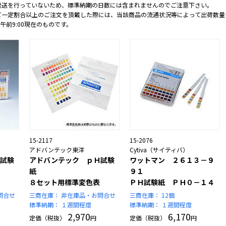
発送を行っていないため、標準納期の日数には含まれませんのでご注意下さい。
て一定割合以上のご注文を頂戴した際には、当該商品の流通状況等によって出荷数量
 午前9:00現在のものです。
15-2117
15-2076
アドバンテック東洋
Cytiva（サイティバ）
試験
アドバンテック ｐＨ試験
ワットマン ２６１３－９
紙
９１
８セット用標準変色表
ＰＨ試験紙 ＰＨ０－１４
問合せ
三商在庫：
非在庫品・お問合せ
三商在庫：
12個
標準納期：
１週間程度
標準納期：
１週間程度
2,970
6,170
定価（税抜）
円
定価（税抜）
円