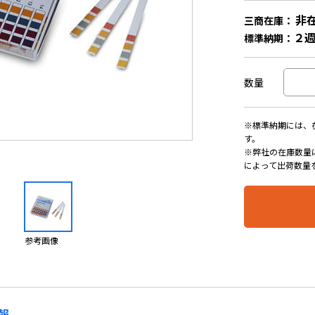
非
三商在庫：
２
標準納期：
数量
※標準納期には、
す。
※弊社の在庫数量
によって出荷数量
参考画像
報