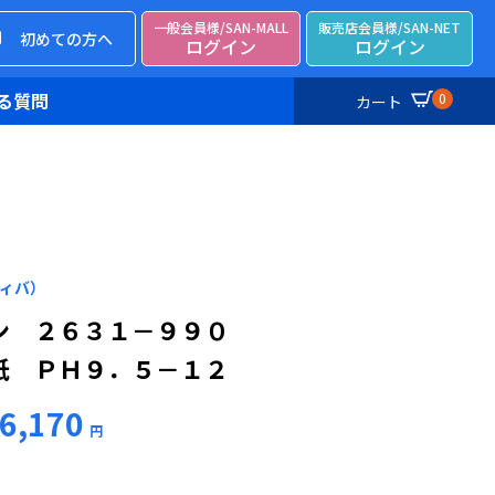
一般会員様/SAN-MALL
販売店会員様/SAN-NET
初めての方へ
ログイン
ログイン
る質問
0
カート
ティバ）
ン ２６３１－９９０
紙 ＰＨ９．５－１２
6,170
円