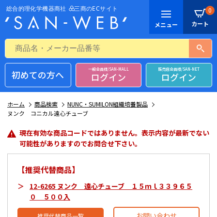
0
一般会員様/SAN-MALL
販売店会員様/SAN-NET
初めての方へ
ログイン
ログイン
ホーム
商品検索
NUNC・SUMILON組織培養製品
ヌンク コニカル遠心チューブ
現在有効な商品コードではありません。表示内容が最新でない
可能性がありますのでお問合せ下さい。
【推奨代替商品】
12-6265 ヌンク 遠心チューブ １５ｍｌ３３９６５
０ ５００入
お問い合わせ
推奨代替商品一覧