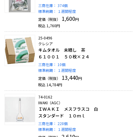
三商在庫：
374個
標準納期：
１週間程度
1,600
定価（税抜）
円
税込
1,760
円
25-0496
クレシア
キムタオル 未晒し 茶
６１００１ ５０枚×２４
三商在庫：
10個
標準納期：
１週間程度
13,440
定価（税抜）
円
税込
14,784
円
74-0162
IWAKI（AGC）
ＩＷＡＫＩ メスフラスコ 白
スタンダード １０ｍｌ
三商在庫：
228個
標準納期：
１週間程度
2,610