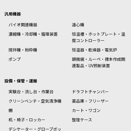
汎用機器
バイオ関連機器
遠心機
濃縮機・冷却機・循環装置
恒温槽・ホットプレート・温
度コントローラー
撹拌機・粉砕機
恒温器・乾燥器・電気炉
ポンプ
顕微鏡・ルーペ・標本作成関
連製品・UV照射装置
設備・保管・運搬
実験台・流し台・作業台
ドラフトチャンバー
クリーンベンチ・空気清浄機
薬品庫・フリーザー
棚
カート・ワゴン
机・椅子・ロッカー
整理ケース
デシケーター・グローブボッ