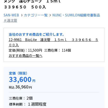
ヌンク 遠心チューブ １５ｍｌ
３３９６５０ ５００入
SAN-WEB
カテゴリー一覧
NUNC・SUMILON組織培養製品
＃遠沈管
当社のおすすめ商品をご紹介します。
12-9961 BioLite 遠沈管 １５ｍｌ ３３９６５６ ５
００入
定価(税抜)：11,500円 三商在庫：
114個
おすすめ商品の一覧へ
定価（税抜）
33,600
円
36,960
税込
円
2個
三商在庫：
１週間程度
標準納期 ：