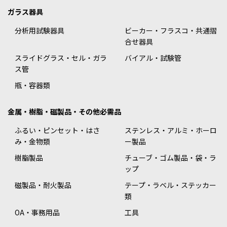
ガラス器具
分析用試験器具
ビーカー・フラスコ・共通摺
合せ器具
スライドグラス・セル・ガラ
バイアル・試験管
ス管
瓶・容器類
金属・樹脂・磁製品・その他必需品
ふるい・ピンセット・はさ
ステンレス・アルミ・ホーロ
み・金物類
ー製品
樹脂製品
チューブ・ゴム製品・袋・ラ
ップ
磁製品・耐火製品
テープ・ラベル・ステッカー
類
OA・事務用品
工具