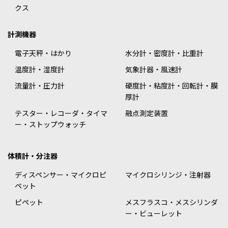
クス
計測機器
電子天秤・はかり
水分計・密度計・比重計
温度計・湿度計
気象計器・風速計
流量計・圧力計
硬度計・粘度計・回転計・膜
厚計
テスター・レコーダ・タイマ
融点測定装置
ー・ストップウォッチ
体積計・分注器
ディスペンサー・マイクロピ
マイクロシリンジ・注射器
ペット
ピペット
メスフラスコ・メスシリンダ
ー・ビューレット