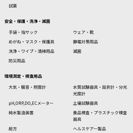
試薬
安全・保護・洗浄・滅菌
手袋・指サック
ウェア・靴
めがね・マスク・保護具
静電対策用品
洗浄・ワイプ・清掃用品
滅菌
防災用品
環境測定・検査用品
大気・騒音・照度計
水質試験器具・屈折計・分光
光度計
pH,ORP,DO,ECメーター
土壌試験器具
純水製造装置
食品検査・プラスチック検査
器具
局方
ヘルスケアー製品