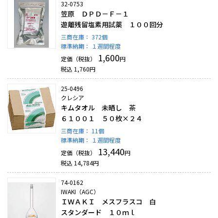
32-0753
笠原 ＤＰＤ－Ｆ－１
遊離残留塩素用試薬 １００回分
三商在庫：
372個
標準納期：
１週間程度
1,600
定価（税抜）
円
税込
1,760
円
25-0496
クレシア
キムタオル 未晒し 茶
６１００１ ５０枚×２４
三商在庫：
11個
標準納期：
１週間程度
13,440
定価（税抜）
円
税込
14,784
円
74-0162
IWAKI（AGC）
ＩＷＡＫＩ メスフラスコ 白
スタンダード １０ｍｌ