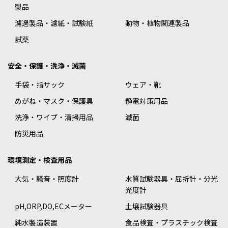
製品
濾過製品・濾紙・試験紙
動物・植物関連製品
試薬
安全・保護・洗浄・滅菌
手袋・指サック
ウェア・靴
めがね・マスク・保護具
静電対策用品
洗浄・ワイプ・清掃用品
滅菌
防災用品
環境測定・検査用品
大気・騒音・照度計
水質試験器具・屈折計・分光
光度計
pH,ORP,DO,ECメーター
土壌試験器具
純水製造装置
食品検査・プラスチック検査