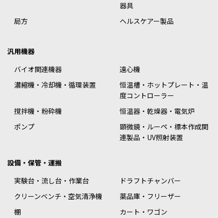
器具
局方
ヘルスケアー製品
汎用機器
バイオ関連機器
遠心機
濃縮機・冷却機・循環装置
恒温槽・ホットプレート・温
度コントローラー
撹拌機・粉砕機
恒温器・乾燥器・電気炉
ポンプ
顕微鏡・ルーペ・標本作成関
連製品・UV照射装置
設備・保管・運搬
実験台・流し台・作業台
ドラフトチャンバー
クリーンベンチ・空気清浄機
薬品庫・フリーザー
棚
カート・ワゴン