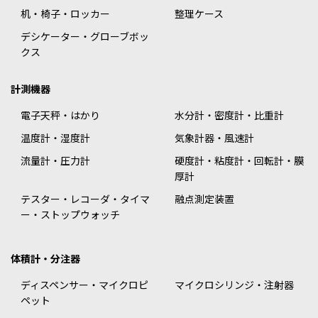
机・椅子・ロッカー
整理ケース
デシケーター・グローブボッ
クス
計測機器
電子天秤・はかり
水分計・密度計・比重計
温度計・湿度計
気象計器・風速計
流量計・圧力計
硬度計・粘度計・回転計・膜
厚計
テスター・レコーダ・タイマ
融点測定装置
ー・ストップウォッチ
体積計・分注器
ディスペンサー・マイクロピ
マイクロシリンジ・注射器
ペット