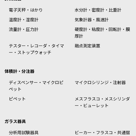
電子天秤・はかり
水分計・密度計・比重計
温度計・湿度計
気象計器・風速計
流量計・圧力計
硬度計・粘度計・回転計・膜
厚計
テスター・レコーダ・タイマ
融点測定装置
ー・ストップウォッチ
体積計・分注器
ディスペンサー・マイクロピ
マイクロシリンジ・注射器
ペット
ピペット
メスフラスコ・メスシリンダ
ー・ビューレット
ガラス器具
分析用試験器具
ビーカー・フラスコ・共通摺