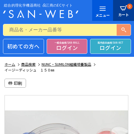
0
一般会員様/SAN-MALL
販売店会員様/SAN-NET
初めての方へ
ログイン
ログイン
ホーム
商品検索
NUNC・SUMILON組織培養製品
イージーディッシュ １５０㎜
印刷