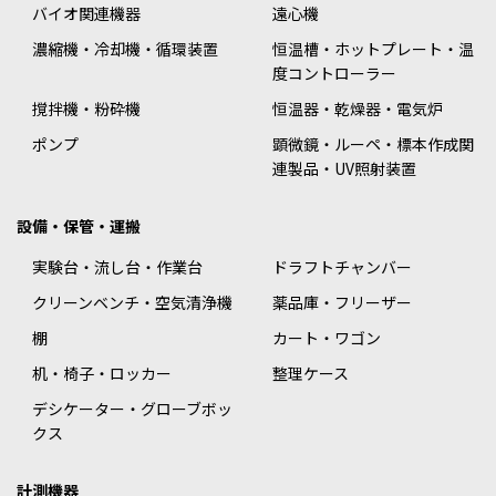
バイオ関連機器
遠心機
濃縮機・冷却機・循環装置
恒温槽・ホットプレート・温
度コントローラー
撹拌機・粉砕機
恒温器・乾燥器・電気炉
ポンプ
顕微鏡・ルーペ・標本作成関
連製品・UV照射装置
設備・保管・運搬
実験台・流し台・作業台
ドラフトチャンバー
クリーンベンチ・空気清浄機
薬品庫・フリーザー
棚
カート・ワゴン
机・椅子・ロッカー
整理ケース
デシケーター・グローブボッ
クス
計測機器