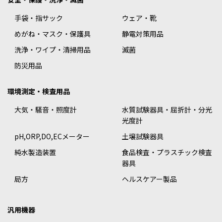
手袋・指サック
ウェア・靴
めがね・マスク・保護具
静電対策用品
洗浄・ワイプ・清掃用品
滅菌
防災用品
環境測定・検査用品
大気・騒音・照度計
水質試験器具・屈折計・分光
光度計
pH,ORP,DO,ECメーター
土壌試験器具
純水製造装置
食品検査・プラスチック検査
器具
局方
ヘルスケアー製品
汎用機器