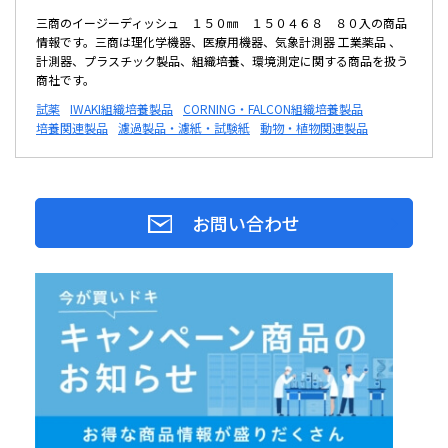
三商のイージーディッシュ １５０㎜ １５０４６８ ８０入の商品
情報です。三商は理化学機器、医療用機器、気象計測器 工業薬品 、
計測器、プラスチック製品、組織培養、環境測定に関する商品を扱う
商社です。
試薬
IWAKI組織培養製品
CORNING・FALCON組織培養製品
培養関連製品
濾過製品・濾紙・試験紙
動物・植物関連製品
お問い合わせ