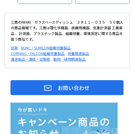
三商のIWAKI ガラスベースディッシュ ３９１１－０３５ ５０個入
の商品情報です。三商は理化学機器、医療用機器、気象計測器 工業薬
品 、計測器、プラスチック製品、組織培養、環境測定に関する商品を
扱う商社です。
試薬
NUNC・SUMILON組織培養製品
CORNING・FALCON組織培養製品
培養関連製品
濾過製品・濾紙・試験紙
動物・植物関連製品
お問い合わせ