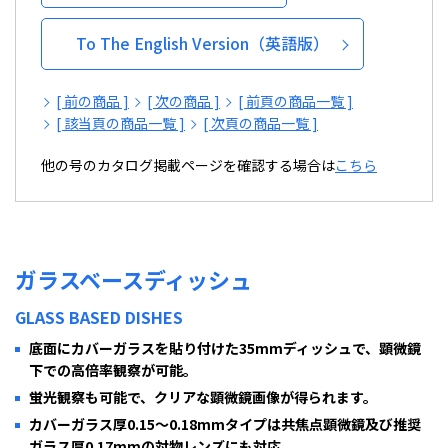
To The English Version（英語版）
[ 前の商品 ]
[ 次の商品 ]
[ 前頁の商品一覧 ]
[ 該当頁の商品一覧 ]
[ 次頁の商品一覧 ]
他の号のカタログ掲載ページを確認する場合は
こちら
ガラスベースディッシュ
GLASS BASED DISHES
底面にカバーガラスを貼り付けた35mmディッシュで、顕微鏡
下での高倍率観察が可能。
蛍光観察も可能で、クリアな顕微鏡画像が得られます。
カバーガラス厚0.15～0.18mmタイプは共焦点顕微鏡及び推奨
ガラス厚0.17mmの対物レンズにも対応。