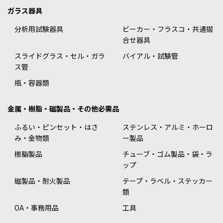
ガラス器具
分析用試験器具
ビーカー・フラスコ・共通摺
合せ器具
スライドグラス・セル・ガラ
バイアル・試験管
ス管
瓶・容器類
金属・樹脂・磁製品・その他必需品
ふるい・ピンセット・はさ
ステンレス・アルミ・ホーロ
み・金物類
ー製品
樹脂製品
チューブ・ゴム製品・袋・ラ
ップ
磁製品・耐火製品
テープ・ラベル・ステッカー
類
OA・事務用品
工具