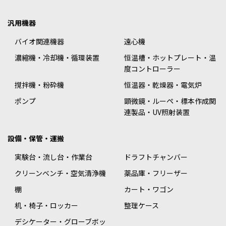
汎用機器
バイオ関連機器
遠心機
濃縮機・冷却機・循環装置
恒温槽・ホットプレート・温
度コントローラー
撹拌機・粉砕機
恒温器・乾燥器・電気炉
ポンプ
顕微鏡・ルーペ・標本作成関
連製品・UV照射装置
設備・保管・運搬
実験台・流し台・作業台
ドラフトチャンバー
クリーンベンチ・空気清浄機
薬品庫・フリーザー
棚
カート・ワゴン
机・椅子・ロッカー
整理ケース
デシケーター・グローブボッ