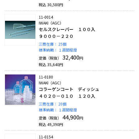
税込
30,580
円
11-0014
IWAKI（AGC）
セルスクレーパー １００入
９０００－２２０
三商在庫：
25個
標準納期：
１週間程度
32,400
定価（税抜）
円
税込
35,640
円
11-0180
IWAKI（AGC）
コラーゲンコート ディッシュ
４０２０－０１０ １２０入
三商在庫：
20個
標準納期：
１週間程度
44,900
定価（税抜）
円
税込
49,390
円
11-0154