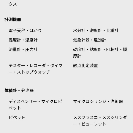
クス
計測機器
電子天秤・はかり
水分計・密度計・比重計
温度計・湿度計
気象計器・風速計
流量計・圧力計
硬度計・粘度計・回転計・膜
厚計
テスター・レコーダ・タイマ
融点測定装置
ー・ストップウォッチ
体積計・分注器
ディスペンサー・マイクロピ
マイクロシリンジ・注射器
ペット
ピペット
メスフラスコ・メスシリンダ
ー・ビューレット