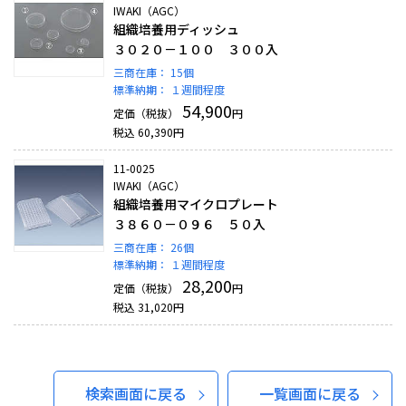
IWAKI（AGC）
組織培養用ディッシュ
３０２０－１００ ３００入
三商在庫：
15個
標準納期：
１週間程度
54,900
定価（税抜）
円
税込
60,390
円
11-0025
IWAKI（AGC）
組織培養用マイクロプレート
３８６０－０９６ ５０入
三商在庫：
26個
標準納期：
１週間程度
28,200
定価（税抜）
円
税込
31,020
円
検索画面に戻る
一覧画面に戻る