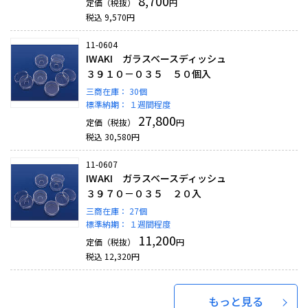
8,700
定価（税抜）
円
税込
9,570
円
11-0604
IWAKI ガラスベースディッシュ
３９１０－０３５ ５０個入
三商在庫：
30個
標準納期：
１週間程度
27,800
定価（税抜）
円
税込
30,580
円
11-0607
IWAKI ガラスベースディッシュ
３９７０－０３５ ２０入
三商在庫：
27個
標準納期：
１週間程度
11,200
定価（税抜）
円
税込
12,320
円
もっと見る