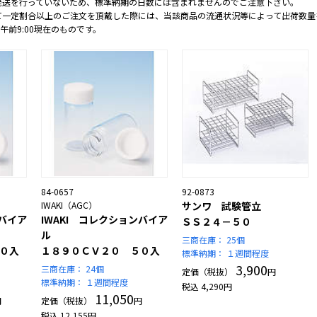
発送を行っていないため、標準納期の日数には含まれませんのでご注意下さい。
て一定割合以上のご注文を頂戴した際には、当該商品の流通状況等によって出荷数量
 午前9:00現在のものです。
84-0657
92-0873
IWAKI（AGC）
サンワ 試験管立
ンバイア
IWAKI コレクションバイア
ＳＳ２４－５０
ル
三商在庫：
25個
０入
１８９０ＣＶ２０ ５０入
標準納期：
１週間程度
3,900
三商在庫：
24個
定価（税抜）
円
標準納期：
１週間程度
税込
4,290
円
11,050
円
定価（税抜）
円
税込
12,155
円