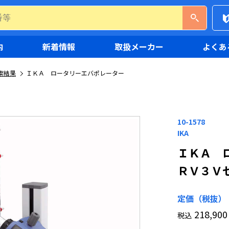
内
新着情報
取扱メーカー
よくあ
索結果
ＩＫＡ ロータリーエバポレーター
10-1578
IKA
ＩＫＡ 
ＲＶ３Ｖ
定価（税抜）
218,900
税込