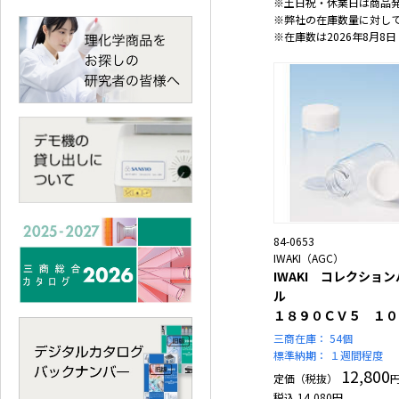
※土日祝・休業日は商品
※弊社の在庫数量に対し
※在庫数は2026年8月8日
84-0653
IWAKI（AGC）
IWAKI コレクショ
ル
１８９０ＣＶ５ １０
三商在庫：
54個
標準納期：
１週間程度
12,800
定価（税抜）
税込
14,080
円