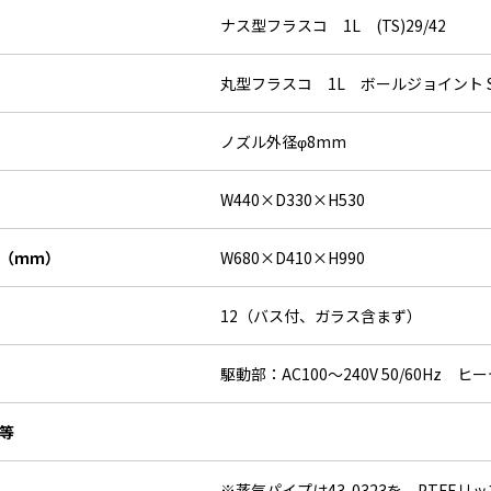
ナス型フラスコ 1L (TS)29/42
丸型フラスコ 1L ボールジョイント S
ノズル外径φ8mm
W440×D330×H530
（ｍｍ）
W680×D410×H990
12（バス付、ガラス含まず）
駆動部：AC100～240V 50/60Hz ヒー
等
※蒸気パイプは43-0323を、PTFEリ