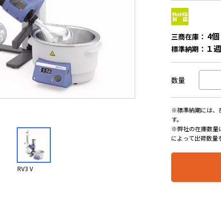
4個
三商在庫：
１
標準納期：
数量
※標準納期には、
す。
※弊社の在庫数量
によって出荷数量
RV3 V