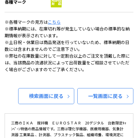
各種マーク
※各種マークの見方は
こちら
※標準納期には、在庫切れ等が発生していない場合の標準的な納
期情報が表示されています。
※土日祝・休業日は商品発送を行っていないため、標準納期の日
数には含まれませんのでご注意下さい。
※弊社の在庫数量に対して一定割合以上のご注文を頂戴した際に
は、当該商品の流通状況によって出荷数量をご相談させていただ
く場合がございますのでご了承ください。
検索画面に戻る
一覧画面に戻る
三商のＩＫＡ 撹拌機 ＥＵＲＯＳＴＡＲ 20デジタル 台数限定ｷｬ
ﾝﾍﾟｰﾝ特価の商品情報です。三商は理化学機器、医療用機器、気象計
測器 工業薬品 、計測器、プラスチック製品、組織培養、環境測定に