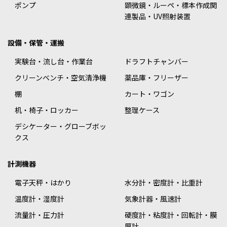
ポンプ
顕微鏡・ルーペ・標本作成関
連製品・UV照射装置
設備・保管・運搬
実験台・流し台・作業台
ドラフトチャンバー
クリーンベンチ・空気清浄機
薬品庫・フリーザー
棚
カート・ワゴン
机・椅子・ロッカー
整理ケース
デシケーター・グローブボッ
クス
計測機器
電子天秤・はかり
水分計・密度計・比重計
温度計・湿度計
気象計器・風速計
流量計・圧力計
硬度計・粘度計・回転計・膜
厚計