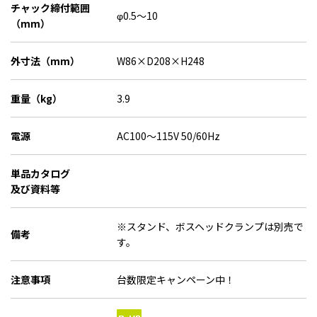
チャック締付範囲
φ0.5～10
（mm）
外寸法（mm）
W86×D208×H248
重量（kg）
3.9
電源
AC100～115V 50/60Hz
単品カタログ
及び資料等
※スタンド、ボスヘッドクランプは別売で
備考
す。
注意事項
台数限定キャンペーン中！