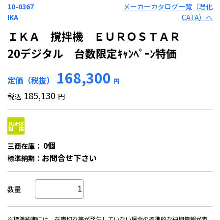
10-0367
メーカーカタログ一覧（理化
IKA
CATA）へ
ＩＫＡ 撹拌機 ＥＵＲＯＳＴＡＲ
20デジタル 台数限定ｷｬﾝﾍﾟｰﾝ特価
168,300
定価（税抜）
円
185,130
税込
円
0個
三商在庫：
お問合せ下さい
標準納期：
数量
※標準納期には、在庫切れ等が発生していない場合の標準的な納期情報が表