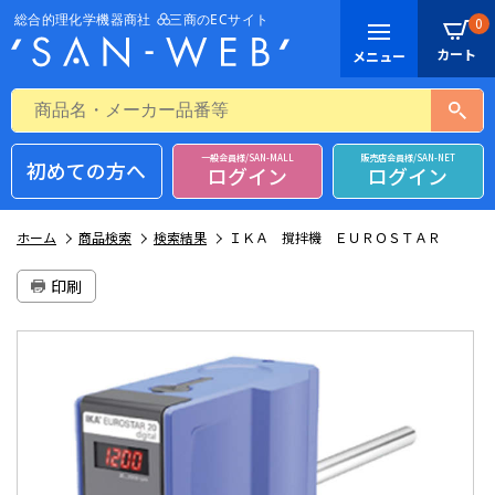
0
一般会員様/SAN-MALL
販売店会員様/SAN-NET
初めての方へ
ログイン
ログイン
ホーム
商品検索
検索結果
ＩＫＡ 撹拌機 ＥＵＲＯＳＴＡＲ
印刷