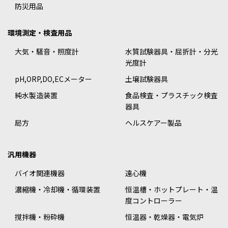
防災用品
環境測定・検査用品
大気・騒音・照度計
水質試験器具・屈折計・分光
光度計
pH,ORP,DO,ECメーター
土壌試験器具
純水製造装置
食品検査・プラスチック検査
器具
局方
ヘルスケアー製品
汎用機器
バイオ関連機器
遠心機
濃縮機・冷却機・循環装置
恒温槽・ホットプレート・温
度コントローラー
撹拌機・粉砕機
恒温器・乾燥器・電気炉