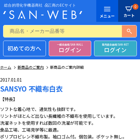
0
一般会員様/SAN-MALL
販売店会員様/SAN-NET
初めての方へ
ログイン
ログイン
ホーム
新商品のご案内
新商品のご案内詳細
2017.01.01
SANSYO 不織布白衣
【特長】
ソフトな着心地で、通気性も抜群です。
リントがほとんど出ない長繊維の不織布を使用しています。
洗濯ネットを使用すれば数回の洗濯が可能です。
食品工場、工場見学等に最適。
ポリプロピレン不織布製。袖口ゴム付。個包装。ポケット無し。