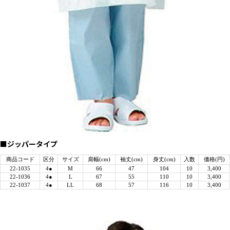
■ジッパータイプ
商品コード
区分
サイズ
肩幅(cm)
袖丈(cm)
身丈(cm)
入数
価格(円)
22-1035
4●
M
66
47
104
10
3,400
22-1036
4●
L
67
55
110
10
3,400
22-1037
4●
LL
68
57
116
10
3,400