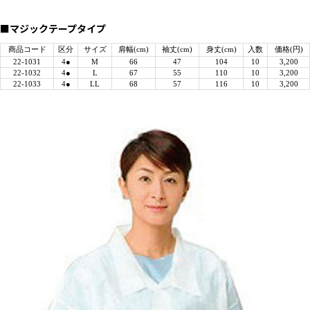
■マジックテープタイプ
商品コード
区分
サイズ
肩幅(cm)
袖丈(cm)
身丈(cm)
入数
価格(円)
22-1031
4●
M
66
47
104
10
3,200
22-1032
4●
L
67
55
110
10
3,200
22-1033
4●
LL
68
57
116
10
3,200