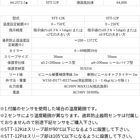
44-2572-5●
STT-12P
測温抵抗体
64,000
型式
STT-12K
STT-12P
温度設定範囲※1
0～750℃
0～250℃
指示精度
指示値の±(0.3％＋1digit) または
指示値の±(0.3％＋1digit) または
±2℃の大きい方
±0.9℃の大きい方
過昇防止器温度設
ー200～1372℃
定範囲※2
タイマー
0～99時間59分
スリーブサイズ
36mm
50mm
保護管仕様
φ3.2×200mm シース型
φ4×200mm シールパイプ型
保護管材質
SUS316
リード線
ビニール被覆補償導線 2m
耐熱ビニールキャブタイヤー 2m
外寸法・重量
W150×D177×H137mm(突起部除く) ・1.4kg(センサ除く)
出力容量
AC100V MAX12A(抵抗負荷)
電源
AC100V 50/60Hz
※1.付属のセンサを使用した場合の温度範囲です。
※2.センサにより温度範囲が異なります。過昇防止器用センサは付属し
ておりませんので別途下記センサをご購入下さい。
※STT-12Kはスリーブ部が90℃以下になるように設置して下さい。
※STT-12Pはスリーブ部は105℃以下になるように設置して下さい。