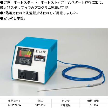
●定置、オートスタート、オートストップ、SVスタート運転に加え、
最大16ステップまでのプログラム運転が可能。
●K熱電対仕様と測温抵抗体仕様をご用意しました。
●安心の日本製。
商品コード
型式
センサ
価格（円）
44-2571-5●
STT-12K
K熱電対
61,500