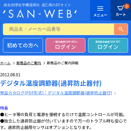
0
一般会員様/SAN-MALL
販売店会員様/SAN-NET
初めての方へ
ログイン
ログイン
ホーム
新商品のご案内
新商品のご案内詳細
2012.08.01
デジタル温度調節器(過昇防止器付)
単品カタログ(PDF形式)：デジタル温度調節器(過昇防止器付)
特長
●ヒータ等の負荷と電源を接続するだけで温度コントロールが可能。
●独立した過昇防止器が付いていますので万一のトラブル時も安心で
す。過昇防止器用センサはオプションとなります。