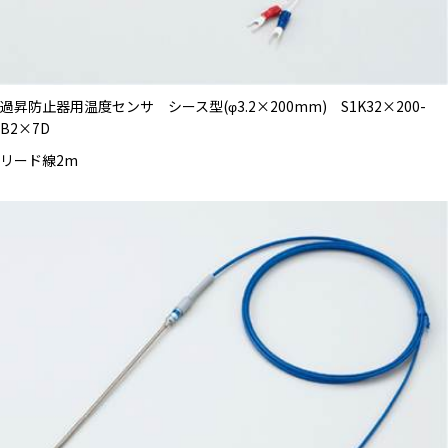
過昇防止器用温度センサ シース型(φ3.2×200mm) S1K32×200-
B2×7D
リード線2m