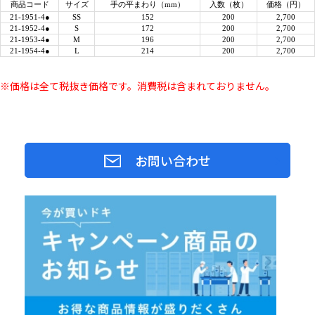
商品コード
サイズ
手の平まわり（mm）
入数（枚）
価格（円）
21-1951-4●
SS
152
200
2,700
21-1952-4●
S
172
200
2,700
21-1953-4●
M
196
200
2,700
21-1954-4●
L
214
200
2,700
※価格は全て税抜き価格です。消費税は含まれておりません。
お問い合わせ