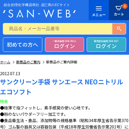
0
一般会員様/SAN-MALL
販売店会員様/SAN-NET
初めての方へ
ログイン
ログイン
ホーム
新商品のご案内
新商品のご案内詳細
2012.07.13
サンクリーン手袋 サンエース NEOニトリル
エコソフト
特長
●極薄で指フィットし、素手感覚の使い心地です。
●粉のないパウダーフリー加工です。
●食品衛生法・食品、添加物等の規格基準（昭和34年厚生省告示第370
号）ゴム製の器具又は容器包装（平成18年厚生労働省告示第201号）に