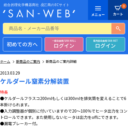
0
一般会員様/SAN-MALL
販売店会員様/SAN-NET
初めての方へ
ログイン
ログイン
ホーム
新商品のご案内
新商品のご案内詳細
2013.03.29
ケルダール窒素分解装置
特長
●ケルダールフラスコ200mlもしくは300mlを排気筒を変えることで6
本掛けられます。
●入力調整器が個別に付いていますので20～100％でヒータ出力をコン
トロールできます。また使用しないヒータは出力をoffにできます。
●漏電ブレーカー付。