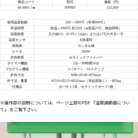
商品コード
型式
価格（円）
46-0801-5●
SFP900
152,000
使用温度範囲
100～1000℃（常用900℃）
昇温時間
室温→1000℃ 約20分（at室温23℃、無負荷時）
温度精度
入力値の±（0.3%＋1digit）または±2℃の大きい方
温度センサ
K熱電対
発熱体
カンタル線
ヒータ
500W
炉内材質
セラミックファイバー
タイマー機能
1分～99時間59分
プログラム機能
1パターン・16ステップ
炉内寸法
W90×D140×H70mm
外寸法・重量
W210×D225×H320mm（突起部除く）・約5kg
付属品
火バサミ1本、セラミックボード1枚
※操作部の説明については、ページ上部のPDF 『温度調節器につい
て』 をご覧下さい。