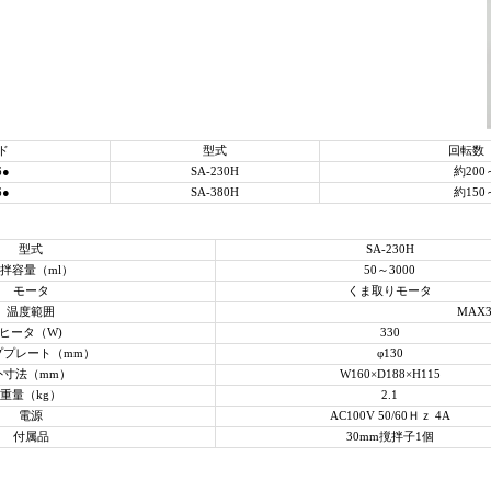
ド
型式
回転数（
6●
SA-230H
約200
6●
SA-380H
約150
型式
SA-230H
拌容量（ml）
50～3000
モータ
くま取りモータ
温度範囲
MAX
ヒータ（W)
330
ププレート（mm）
φ130
外寸法（mm）
W160×D188×H115
重量（kg）
2.1
電源
AC100V 50/60Ｈｚ 4A
付属品
30mm撹拌子1個