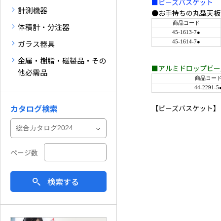
■ビーズバスケット
計測機器
●お手持ちの丸型天板
商品コード
体積計・分注器
45-1613-7●
ガラス器具
45-1614-7●
金属・樹脂・磁製品・その
■アルミドロップビー
他必需品
商品コー
44-2291-5
カタログ検索
【ビーズバスケット】
ページ数
検索する