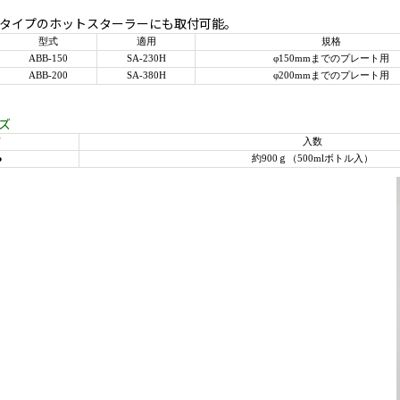
タイプのホットスターラーにも取付可能。
型式
適用
規格
ABB-150
SA-230H
φ150mmまでのプレート用
ABB-200
SA-380H
φ200mmまでのプレート用
ズ
ド
入数
●
約900ｇ（500mlボトル入）