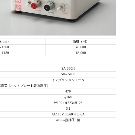
rpm）
価格（円）
～1800
49,000
～1150
63,000
SA-380H
50～5000
インダクションモータ
325℃（ホットプレート表面温度）
470
φ168
W190×ｄ223×H123
3.1
AC100V 50/60Ｈｚ 6A
40mm撹拌子1個