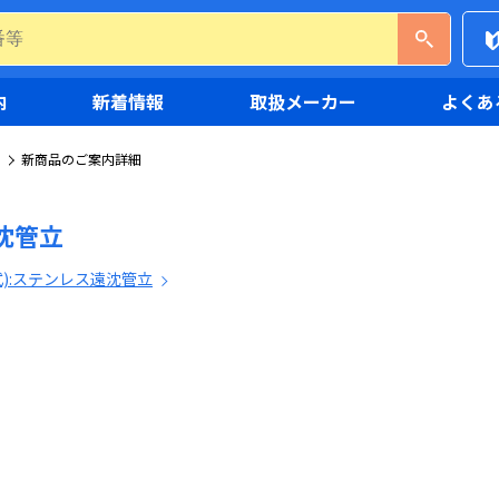
内
新着情報
取扱メーカー
よくあ
新商品のご案内詳細
沈管立
式):ステンレス遠沈管立