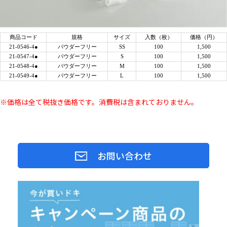
商品コード
規格
サイズ
入数（枚）
価格（円）
21-0546-4●
パウダーフリー
SS
100
1,500
21-0547-4●
パウダーフリー
S
100
1,500
21-0548-4●
パウダーフリー
M
100
1,500
21-0549-4●
パウダーフリー
L
100
1,500
※価格は全て税抜き価格です。消費税は含まれておりません。
お問い合わせ