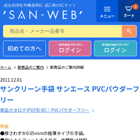
0
一般会員様/SAN-MALL
販売店会員様/SAN-NET
初めての方へ
ログイン
ログイン
ホーム
新商品のご案内
新商品のご案内詳細
2011.12.01
サンクリーン手袋 サンエース PVCパウダーフ
リー
単品カタログ(PDF形式)：PVCパウダーフリー
特長
●厚さわずか0.05mmの極薄タイプの手袋。