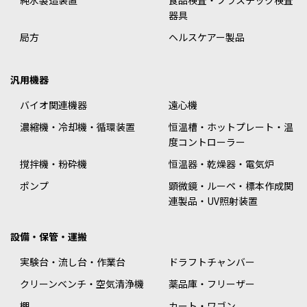
純水製造装置
食品検査・プラスチック検査
器具
局方
ヘルスケアー製品
汎用機器
バイオ関連機器
遠心機
濃縮機・冷却機・循環装置
恒温槽・ホットプレート・温
度コントローラー
撹拌機・粉砕機
恒温器・乾燥器・電気炉
ポンプ
顕微鏡・ルーペ・標本作成関
連製品・UV照射装置
設備・保管・運搬
実験台・流し台・作業台
ドラフトチャンバー
クリーンベンチ・空気清浄機
薬品庫・フリーザー
棚
カート・ワゴン