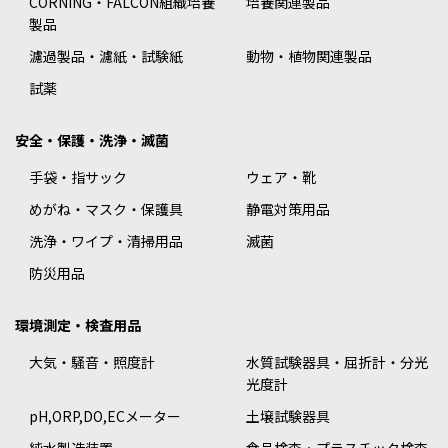
CORNING・FALCON組織培養
培養関連製品
製品
濾過製品・濾紙・試験紙
動物・植物関連製品
試薬
安全・保護・洗浄・滅菌
手袋・指サック
ウェア・靴
めがね・マスク・保護具
静電対策用品
洗浄・ワイプ・清掃用品
滅菌
防災用品
環境測定・検査用品
大気・騒音・照度計
水質試験器具・屈折計・分光
光度計
pH,ORP,DO,ECメーター
土壌試験器具