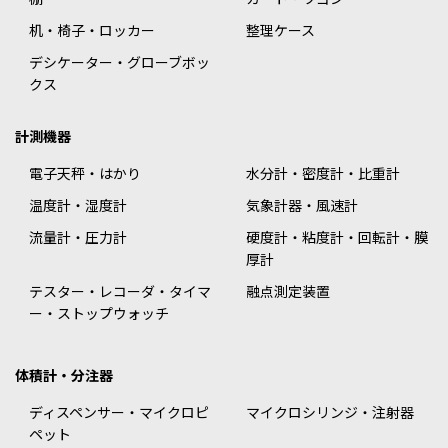
机・椅子・ロッカー
整理ケース
デシケーター・グローブボッ
クス
計測機器
電子天秤・はかり
水分計・密度計・比重計
温度計・湿度計
気象計器・風速計
流量計・圧力計
硬度計・粘度計・回転計・膜
厚計
テスター・レコーダ・タイマ
融点測定装置
ー・ストップウォッチ
体積計・分注器
ディスペンサー・マイクロピ
マイクロシリンジ・注射器
ペット