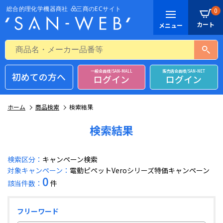
0
一般会員様/SAN-MALL
販売店会員様/SAN-NET
初めての方へ
ログイン
ログイン
ホーム
商品検索
検索結果
検索結果
検索区分：
キャンペーン検索
対象キャンペーン：
電動ピペットVeroシリーズ特価キャンペーン
0
該当件数：
件
フリーワード