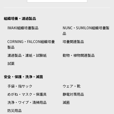
組織培養・濾過製品
IWAKI組織培養製品
NUNC・SUMILON組織培養製
品
CORNING・FALCON組織培養
培養関連製品
製品
濾過製品・濾紙・試験紙
動物・植物関連製品
試薬
安全・保護・洗浄・滅菌
手袋・指サック
ウェア・靴
めがね・マスク・保護具
静電対策用品
洗浄・ワイプ・清掃用品
滅菌
防災用品