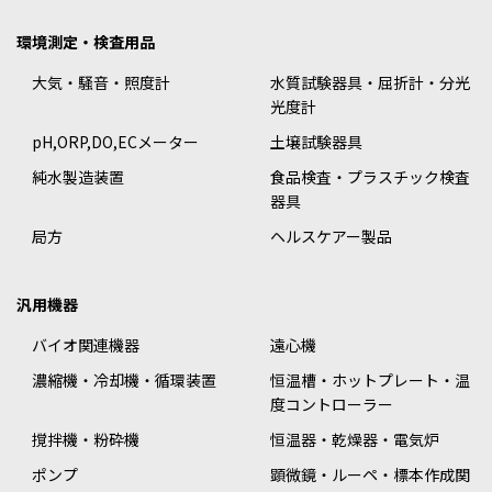
環境測定・検査用品
大気・騒音・照度計
水質試験器具・屈折計・分光
光度計
pH,ORP,DO,ECメーター
土壌試験器具
純水製造装置
食品検査・プラスチック検査
器具
局方
ヘルスケアー製品
汎用機器
バイオ関連機器
遠心機
濃縮機・冷却機・循環装置
恒温槽・ホットプレート・温
度コントローラー
撹拌機・粉砕機
恒温器・乾燥器・電気炉
ポンプ
顕微鏡・ルーペ・標本作成関