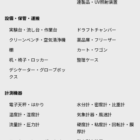
連製品・UV照射装置
設備・保管・運搬
実験台・流し台・作業台
ドラフトチャンバー
クリーンベンチ・空気清浄機
薬品庫・フリーザー
棚
カート・ワゴン
机・椅子・ロッカー
整理ケース
デシケーター・グローブボッ
クス
計測機器
電子天秤・はかり
水分計・密度計・比重計
温度計・湿度計
気象計器・風速計
流量計・圧力計
硬度計・粘度計・回転計・膜
厚計