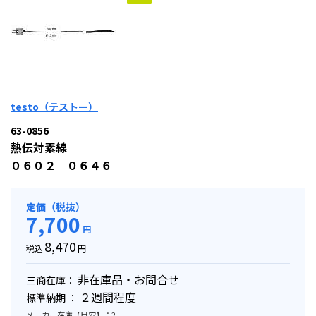
testo（テストー）
63-0856
熱伝対素線
０６０２ ０６４６
定価（税抜）
7,700
円
8,470
税込
円
非在庫品・お問合せ
三商在庫：
２週間程度
標準納期 ：
メーカー在庫【目安】：2