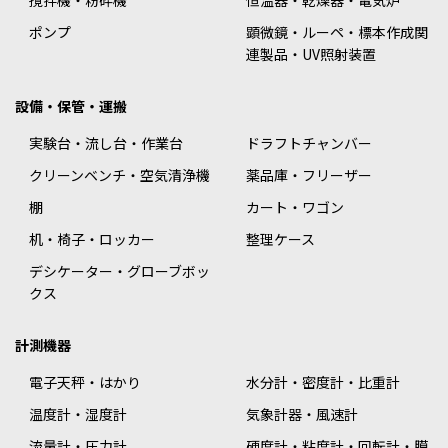
撹拌機・粉砕機
恒温器・乾燥器・電気炉
ポンプ
顕微鏡・ルーペ・標本作成関
連製品・UV照射装置
設備・保管・運搬
実験台・流し台・作業台
ドラフトチャンバー
クリーンベンチ・空気清浄機
薬品庫・フリーザー
棚
カート・ワゴン
机・椅子・ロッカー
整理ケース
デシケーター・グローブボッ
クス
計測機器
電子天秤・はかり
水分計・密度計・比重計
温度計・湿度計
気象計器・風速計
流量計・圧力計
硬度計・粘度計・回転計・膜