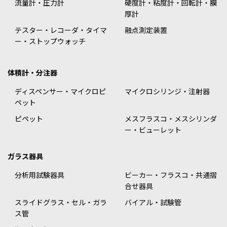
流量計・圧力計
硬度計・粘度計・回転計・膜
厚計
テスター・レコーダ・タイマ
融点測定装置
ー・ストップウォッチ
体積計・分注器
ディスペンサー・マイクロピ
マイクロシリンジ・注射器
ペット
ピペット
メスフラスコ・メスシリンダ
ー・ビューレット
ガラス器具
分析用試験器具
ビーカー・フラスコ・共通摺
合せ器具
スライドグラス・セル・ガラ
バイアル・試験管
ス管