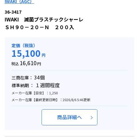
IWAKI（AGC）
36-3417
IWAKI 滅菌プラスチックシャーレ
ＳＨ９０－２０－Ｎ ２００入
定価（税抜）
15,100
円
16,610
税込
円
34個
三商在庫：
１週間程度
標準納期 ：
メーカー在庫【目安】：1,250
メーカー在庫【最終更新日時】：2026/8/6 5:46更新
商品詳細へ