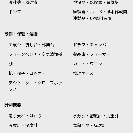
撹拌機・粉砕機
恒温器・乾燥器・電気炉
ポンプ
顕微鏡・ルーペ・標本作成関
連製品・UV照射装置
設備・保管・運搬
実験台・流し台・作業台
ドラフトチャンバー
クリーンベンチ・空気清浄機
薬品庫・フリーザー
棚
カート・ワゴン
机・椅子・ロッカー
整理ケース
デシケーター・グローブボッ
クス
計測機器
電子天秤・はかり
水分計・密度計・比重計
温度計・湿度計
気象計器・風速計