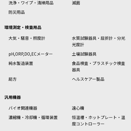
洗浄・ワイプ・清掃用品
滅菌
防災用品
環境測定・検査用品
大気・騒音・照度計
水質試験器具・屈折計・分光
光度計
pH,ORP,DO,ECメーター
土壌試験器具
純水製造装置
食品検査・プラスチック検査
器具
局方
ヘルスケアー製品
汎用機器
バイオ関連機器
遠心機
濃縮機・冷却機・循環装置
恒温槽・ホットプレート・温
度コントローラー