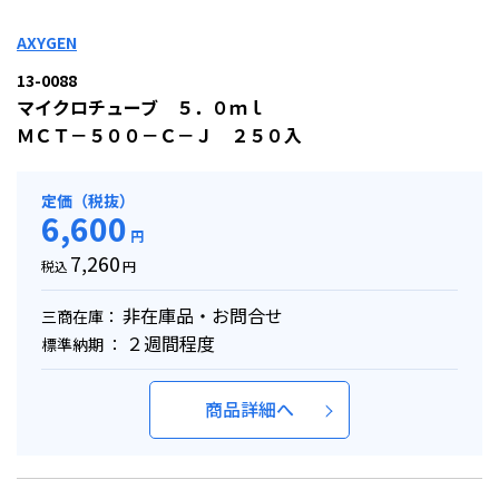
AXYGEN
13-0088
マイクロチューブ ５．０ｍｌ
ＭＣＴ－５００－Ｃ－Ｊ ２５０入
定価（税抜）
6,600
円
7,260
税込
円
非在庫品・お問合せ
三商在庫：
２週間程度
標準納期 ：
商品詳細へ