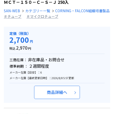
ＭＣＴ－１５０－Ｃ－Ｓ－Ｊ 250入
SAN-WEB
カテゴリー一覧
CORNING・FALCON組織培養製品
＃チューブ
＃マイクロチューブ
定価（税抜）
2,700
円
2,970
税込
円
非在庫品・お問合せ
三商在庫：
２週間程度
標準納期 ：
メーカー在庫【目安】：6
メーカー在庫【最終更新日時】：2026/8/8 5:57更新
商品詳細へ