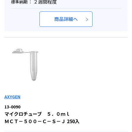
２週間程度
標準納期 ：
商品詳細へ
AXYGEN
13-0090
マイクロチューブ ５．０ｍｌ
ＭＣＴ－５００－Ｃ－Ｓ－Ｊ 250入