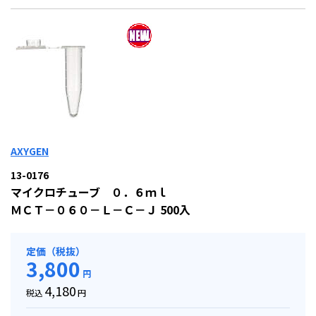
AXYGEN
13-0176
マイクロチューブ ０．６ｍｌ
ＭＣＴ－０６０－Ｌ－Ｃ－Ｊ 500入
定価（税抜）
3,800
円
4,180
税込
円