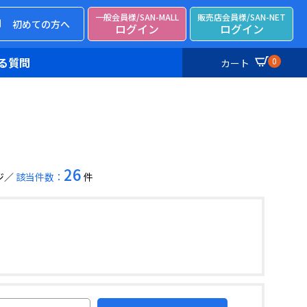
一般会員様/SAN-MALL
販売店会員様/SAN-NET
初めての方へ
ログイン
ログイン
る質問
0
カート
26
ジ
該当件数：
件