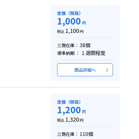
定価（税抜）
1,000
円
1,100
税込
円
38個
三商在庫：
１週間程度
標準納期 ：
商品詳細へ
定価（税抜）
1,200
円
1,320
税込
円
110個
三商在庫：