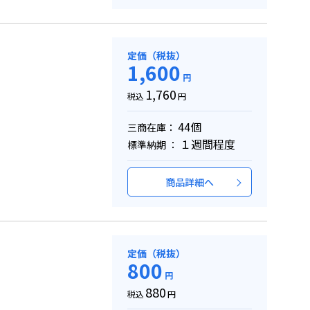
定価（税抜）
1,600
円
1,760
税込
円
44個
三商在庫：
１週間程度
標準納期 ：
商品詳細へ
定価（税抜）
800
円
880
税込
円