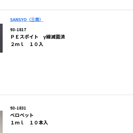
SANSYO（三商）
93-1817
ＰＥスポイト γ線滅菌済
２ｍｌ １０入
93-1831
ベロペット
１ｍｌ １０本入