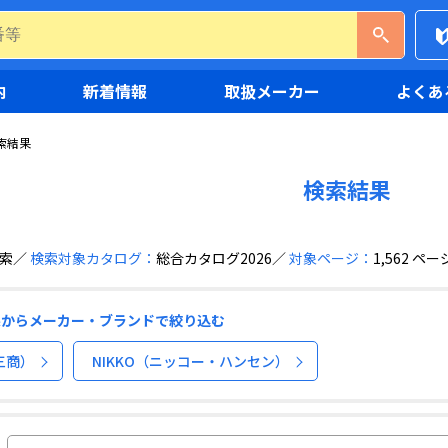
内
新着情報
取扱メーカー
よくあ
索結果
検索結果
索
検索対象カタログ：
総合カタログ2026
対象ページ：
1,562 ペー
果からメーカー・ブランドで絞り込む
（三商）
NIKKO（ニッコー・ハンセン）