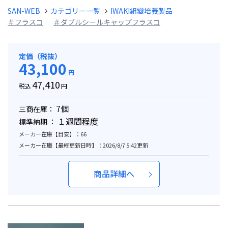
SAN-WEB
カテゴリー一覧
IWAKI組織培養製品
＃フラスコ
＃ダブルシールキャップフラスコ
定価（税抜）
43,100
円
47,410
税込
円
7個
三商在庫：
１週間程度
標準納期 ：
メーカー在庫【目安】：66
メーカー在庫【最終更新日時】：2026/8/7 5:42更新
商品詳細へ