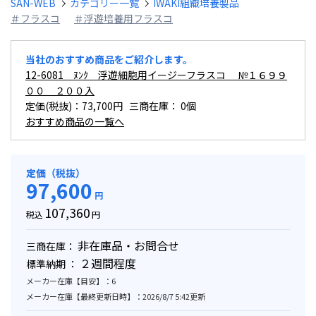
SAN-WEB
カテゴリー一覧
IWAKI組織培養製品
＃フラスコ
＃浮遊培養用フラスコ
当社のおすすめ商品をご紹介します。
12-6081 ﾇﾝｸ 浮遊細胞用イージーフラスコ №１６９９
００ ２００入
定価(税抜)：73,700円 三商在庫：
0個
おすすめ商品の一覧へ
定価（税抜）
97,600
円
107,360
税込
円
非在庫品・お問合せ
三商在庫：
２週間程度
標準納期 ：
メーカー在庫【目安】：6
メーカー在庫【最終更新日時】：2026/8/7 5:42更新