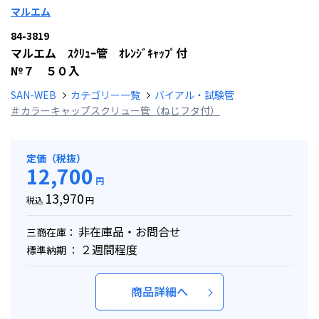
マルエム
84-3819
マルエム ｽｸﾘｭｰ管 ｵﾚﾝｼﾞｷｬｯﾌﾟ付
№７ ５０入
SAN-WEB
カテゴリー一覧
バイアル・試験管
＃カラーキャップスクリュー管（ねじフタ付）
定価（税抜）
12,700
円
13,970
税込
円
非在庫品・お問合せ
三商在庫：
２週間程度
標準納期 ：
商品詳細へ