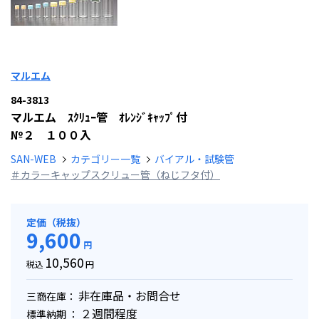
マルエム
84-3813
マルエム ｽｸﾘｭｰ管 ｵﾚﾝｼﾞｷｬｯﾌﾟ付
№２ １００入
SAN-WEB
カテゴリー一覧
バイアル・試験管
＃カラーキャップスクリュー管（ねじフタ付）
定価（税抜）
9,600
円
10,560
税込
円
非在庫品・お問合せ
三商在庫：
２週間程度
標準納期 ：