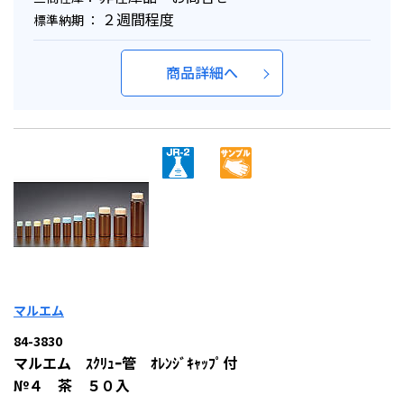
２週間程度
標準納期 ：
商品詳細へ
マルエム
84-3830
マルエム ｽｸﾘｭｰ管 ｵﾚﾝｼﾞｷｬｯﾌﾟ付
№４ 茶 ５０入