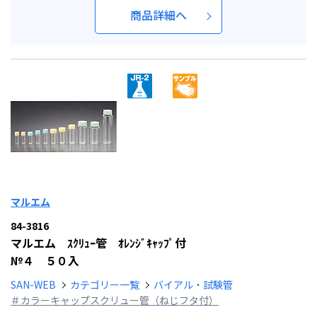
商品詳細へ
マルエム
84-3816
マルエム ｽｸﾘｭｰ管 ｵﾚﾝｼﾞｷｬｯﾌﾟ付
№４ ５０入
SAN-WEB
カテゴリー一覧
バイアル・試験管
＃カラーキャップスクリュー管（ねじフタ付）