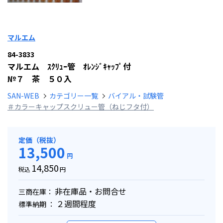
マルエム
84-3833
マルエム ｽｸﾘｭｰ管 ｵﾚﾝｼﾞｷｬｯﾌﾟ付
№７ 茶 ５０入
SAN-WEB
カテゴリー一覧
バイアル・試験管
＃カラーキャップスクリュー管（ねじフタ付）
定価（税抜）
13,500
円
14,850
税込
円
非在庫品・お問合せ
三商在庫：
２週間程度
標準納期 ：