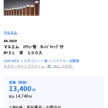
マルエム
84-3829
マルエム ｽｸﾘｭｰ管 ｵﾚﾝｼﾞｷｬｯﾌﾟ付
№３Ｌ 茶 １００入
SAN-WEB
カテゴリー一覧
バイアル・試験管
＃カラーキャップスクリュー管（ねじフタ付）
定価（税抜）
13,400
円
14,740
税込
円
非在庫品・お問合せ
三商在庫：