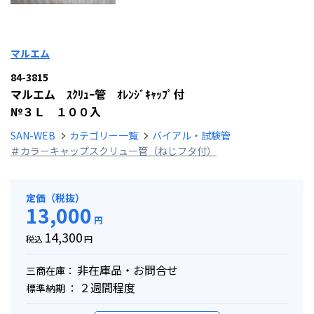
マルエム
84-3815
マルエム ｽｸﾘｭｰ管 ｵﾚﾝｼﾞｷｬｯﾌﾟ付
№３Ｌ １００入
SAN-WEB
カテゴリー一覧
バイアル・試験管
＃カラーキャップスクリュー管（ねじフタ付）
定価（税抜）
13,000
円
14,300
税込
円
非在庫品・お問合せ
三商在庫：
２週間程度
標準納期 ：