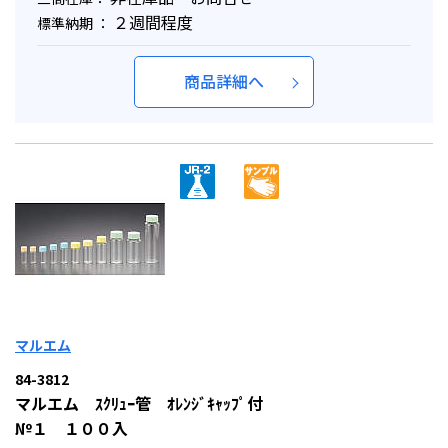
２週間程度
標準納期 ：
商品詳細へ
マルエム
84-3812
マルエム ｽｸﾘｭｰ管 ｵﾚﾝｼﾞｷｬｯﾌﾟ付
№１ １００入