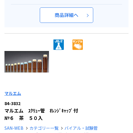
商品詳細へ
マルエム
84-3832
マルエム ｽｸﾘｭｰ管 ｵﾚﾝｼﾞｷｬｯﾌﾟ付
№６ 茶 ５０入
SAN-WEB
カテゴリー一覧
バイアル・試験管