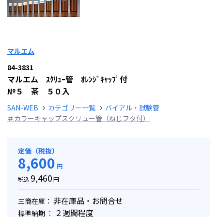
マルエム
84-3831
マルエム ｽｸﾘｭｰ管 ｵﾚﾝｼﾞｷｬｯﾌﾟ付
№５ 茶 ５０入
SAN-WEB
カテゴリー一覧
バイアル・試験管
＃カラーキャップスクリュー管（ねじフタ付）
定価（税抜）
8,600
円
9,460
税込
円
非在庫品・お問合せ
三商在庫：
２週間程度
標準納期 ：