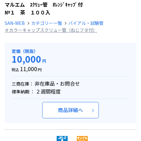
マルエム ｽｸﾘｭｰ管 ｵﾚﾝｼﾞｷｬｯﾌﾟ付
№１ 茶 １００入
SAN-WEB
カテゴリー一覧
バイアル・試験管
＃カラーキャップスクリュー管（ねじフタ付）
定価（税抜）
10,000
円
11,000
税込
円
非在庫品・お問合せ
三商在庫：
２週間程度
標準納期 ：
商品詳細へ