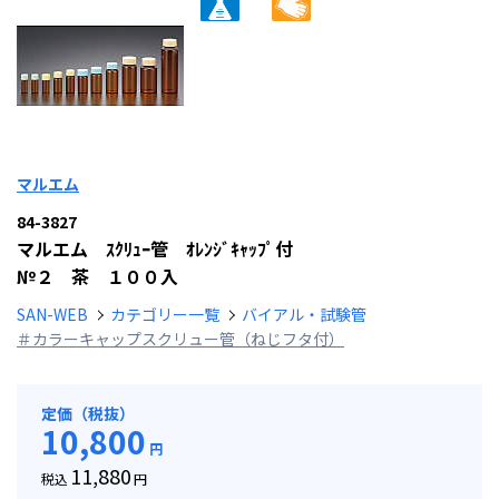
マルエム
84-3827
マルエム ｽｸﾘｭｰ管 ｵﾚﾝｼﾞｷｬｯﾌﾟ付
№２ 茶 １００入
SAN-WEB
カテゴリー一覧
バイアル・試験管
＃カラーキャップスクリュー管（ねじフタ付）
定価（税抜）
10,800
円
11,880
税込
円