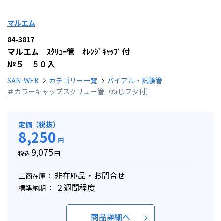
マルエム
84-3817
マルエム ｽｸﾘｭｰ管 ｵﾚﾝｼﾞｷｬｯﾌﾟ付
№５ ５０入
SAN-WEB
カテゴリー一覧
バイアル・試験管
＃カラーキャップスクリュー管（ねじフタ付）
定価（税抜）
8,250
円
9,075
税込
円
非在庫品・お問合せ
三商在庫：
２週間程度
標準納期 ：
商品詳細へ