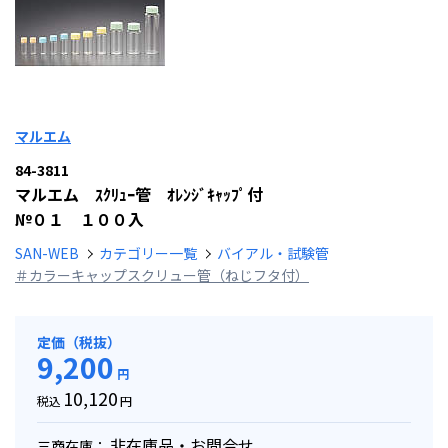
マルエム
84-3811
マルエム ｽｸﾘｭｰ管 ｵﾚﾝｼﾞｷｬｯﾌﾟ付
№０１ １００入
SAN-WEB
カテゴリー一覧
バイアル・試験管
＃カラーキャップスクリュー管（ねじフタ付）
定価（税抜）
9,200
円
10,120
税込
円
非在庫品・お問合せ
三商在庫：