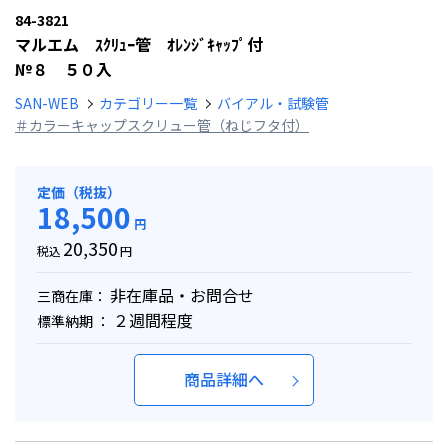
84-3821
マルエム ｽｸﾘｭｰ管 ｵﾚﾝｼﾞｷｬｯﾌﾟ付
№８ ５０入
SAN-WEB
カテゴリー一覧
バイアル・試験管
＃カラーキャップスクリュー管（ねじフタ付）
定価（税抜）
18,500
円
20,350
税込
円
非在庫品・お問合せ
三商在庫：
２週間程度
標準納期 ：
商品詳細へ