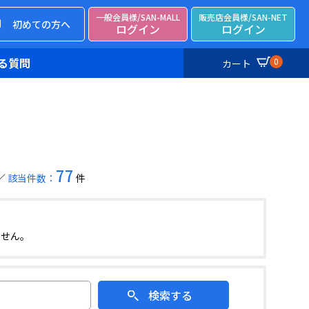
一般会員様/SAN-MALL
販売店会員様/SAN-NET
初めての方へ
ログイン
ログイン
る質問
0
カート
77
該当件数：
件
ません。
検索する