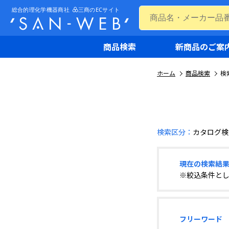
商品検索
新商品のご案
ホーム
商品検索
検
検索区分：
カタログ検
現在の検索結
※絞込条件と
フリーワード